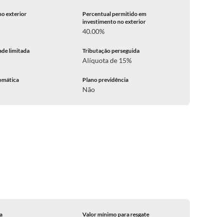
no exterior
Percentual permitido em
investimento no exterior
40.00%
ade limitada
Tributação perseguida
Alíquota de 15%
omática
Plano previdência
Não
ca
Valor mínimo para resgate