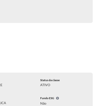
Status da classe
RE
ATIVO
Fundo ESG
LICA
Não