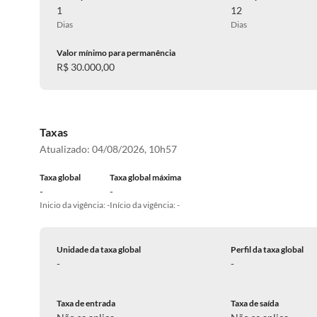
1
12
Dias
Dias
Valor mínimo para permanência
R$ 30.000,00
Taxas
Atualizado:
04/08/2026, 10h57
Taxa global
Taxa global máxima
-
-
Inicio da vigência: -
Início da vigência: -
Unidade da taxa global
Perfil da taxa global
-
-
Taxa de entrada
Taxa de saída