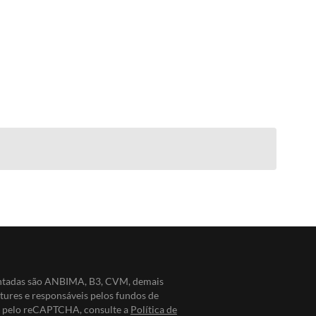
entadas são ANBIMA, B3, CVM, demais
ntures e responsáveis pelos fundos de
do pelo reCAPTCHA, consulte a
Política de