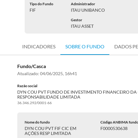
Tipo do Fundo
Administrador
FIF
ITAU UNIBANCO
Gestor
ITAU ASSET
INDICADORES
SOBRE O FUNDO
DADOS P
Fundo/Casca
Atualizado:
04/06/2025, 16h41
Razão social
DYN COU PVT FUNDO DE INVESTIMENTO FINANCEIRO DA 
RESPONSABILIDADE LIMITADA
36.346.292/0001-66
Nome do fundo
Código ANBIMA fund
DYN COU PVT FIF CIC EM
F0000530638
AÇÕES RESP LIMITADA