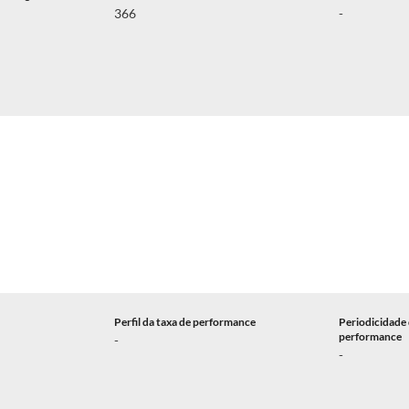
366
-
Perfil da taxa de performance
Periodicidade 
performance
-
-