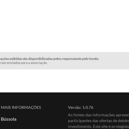
ções exibidas são disponibilizadas pelos responsáveis pelo fundo.
ram enviadas para a associação.
MAIS INFORMAÇÕES
Versão:
1.0.76
As fontes das informações apres
Bússola
participantes das ofertas de debê
investimento. Este site é protegi