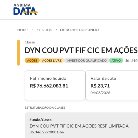
HOME
FUNDOS
DETALHES DO FUNDO
Classe
DYN COU PVT FIF CIC EM AÇÕES
36.346
AÇÕES
AÇÕES LIVRE
INVESTIDOR QUALIFICADO
ATIVO
Patrimônio líquido
Valor da cota
R$ 76.662.083,81
R$ 23,71
04/08/2026
ESTRUTURAÇÃO DA
CLASSE
Fundo/Casca
DYN COU PVT FIF CIC EM AÇÕES RESP LIMITADA
36.346.292/0001-66