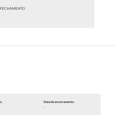
A FECHAMENTO
do
Data de encerramento
-