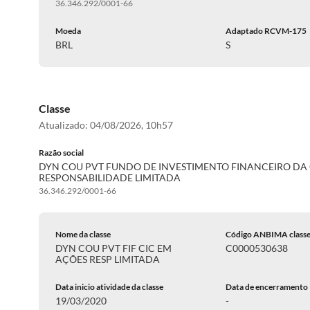
36.346.292/0001-66
Moeda
Adaptado RCVM-175
BRL
S
Classe
Atualizado:
04/08/2026, 10h57
Razão social
DYN COU PVT FUNDO DE INVESTIMENTO FINANCEIRO DA 
RESPONSABILIDADE LIMITADA
36.346.292/0001-66
Nome da classe
Código ANBIMA class
DYN COU PVT FIF CIC EM
C0000530638
AÇÕES RESP LIMITADA
Data inicio atividade da classe
Data de encerramento
19/03/2020
-