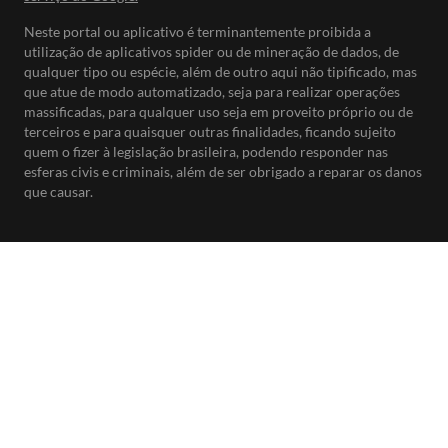
Neste portal ou aplicativo é terminantemente proibida a
utilização de aplicativos spider ou de mineração de dados, de
qualquer tipo ou espécie, além de outro aqui não tipificado, mas
que atue de modo automatizado, seja para realizar operações
massificadas, para qualquer uso seja em proveito próprio ou de
terceiros e para quaisquer outras finalidades, ficando sujeito
quem o fizer à legislação brasileira, podendo responder nas
esferas civis e criminais, além de ser obrigado a reparar os danos
que causar.