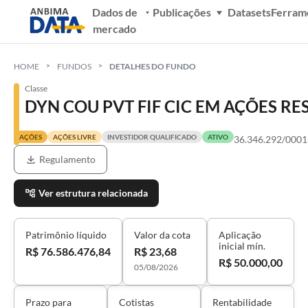
Dados de
Publicações
Datasets
Ferram
mercado
HOME
FUNDOS
DETALHES DO FUNDO
Classe
DYN COU PVT FIF CIC EM AÇÕES RE
AÇÕES
AÇÕES LIVRE
INVESTIDOR QUALIFICADO
ATIVO
36.346.292/0001
Regulamento
Ver estrutura relacionada
Patrimônio líquido
Valor da cota
Aplicação
inicial mín.
R$ 76.586.476,84
R$ 23,68
R$ 50.000,00
05/08/2026
Prazo para
Cotistas
Rentabilidade