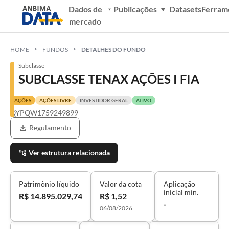
Dados de
Publicações
Datasets
Ferram
mercado
HOME
FUNDOS
DETALHES DO FUNDO
Subclasse
SUBCLASSE TENAX AÇÕES I FIA
AÇÕES
AÇÕES LIVRE
INVESTIDOR GERAL
ATIVO
QYPQW1759249899
Regulamento
Ver estrutura relacionada
Patrimônio líquido
Valor da cota
Aplicação
inicial mín.
R$ 14.895.029,74
R$ 1,52
-
06/08/2026