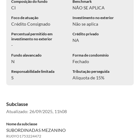
Composição do fundo
Benchmark
CI
NÃO SE APLICA
Foco de atuação
Investimento no exterior
Crédito Consignado
Não se aplica
Percentual permitido em
Crédito privado
investimento no exterior
NA
-
Fundo alavancado
Forma de condomínio
N
Fechado
Responsabilidade limitada
Tributação perseguida
S
Alíquota de 15%
Subclasse
Atualizado:
26/09/2025, 11h08
Nome da subclasse
SUBORDINADAS MEZANINO
RU0YO1753224472