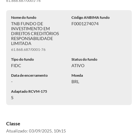
61.868.687/0001-76
Nome do fundo
Código ANBIMA fundo
TNB FUNDO DE
F0001274074
INVESTIMENTO EM
DIREITOS CREDITÓRIOS
RESPONSABILIDADE
LIMITADA
61.868.687/0001-76
Tipo do fundo
Status do fundo
FIDC
ATIVO
Data de encerramento
Moeda
-
BRL
Adaptado RCVM-175
S
Classe
Atualizado:
03/09/2025, 10h15