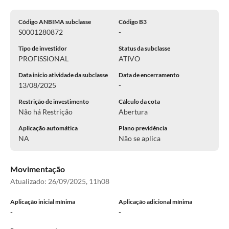
Código ANBIMA subclasse
Código B3
S0001280872
-
Tipo de investidor
Status da subclasse
PROFISSIONAL
ATIVO
Data inicio atividade da subclasse
Data de encerramento
13/08/2025
-
Restrição de investimento
Cálculo da cota
Não há Restrição
Abertura
Aplicação automática
Plano previdência
NA
Não se aplica
Movimentação
Atualizado:
26/09/2025, 11h08
Aplicação inicial mínima
Aplicação adicional mínima
-
-