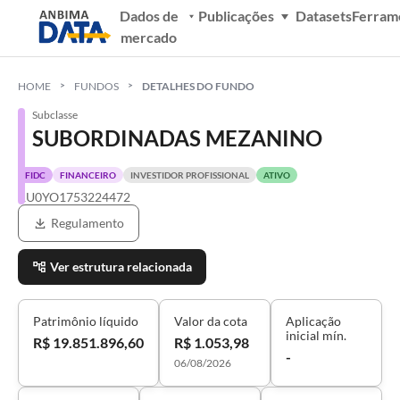
Dados de
Publicações
Datasets
Ferram
mercado
HOME
FUNDOS
DETALHES DO FUNDO
Subclasse
SUBORDINADAS MEZANINO
FIDC
FINANCEIRO
INVESTIDOR PROFISSIONAL
ATIVO
RU0YO1753224472
Regulamento
Ver estrutura relacionada
Patrimônio líquido
Valor da cota
Aplicação
inicial mín.
R$ 19.851.896,60
R$ 1.053,98
-
06/08/2026