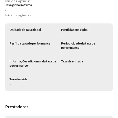
Inicio da vigência: -
Taxa global máxima
-
Início da vigência: -
Unidade da taxa global
Perfil da taxa global
-
-
Perfil da taxa de performance
Periodicidade da taxa de
performance
-
-
Informações adicionais da taxa de
Taxa de entrada
performance
-
-
Taxa de saída
-
Prestadores