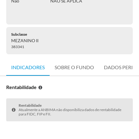
Não
NÃO SE APLICA
Subclasse
MEZANINO II
383341
INDICADORES
SOBRE O FUNDO
DADOS PERIÓ
Rentabilidade
Rentabilidade
Atualmente a ANBIMA não disponibiliza dados de rentabilidade
para FIDC, FIP e FII.