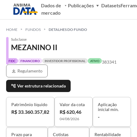
Dados de
Publicações
Datasets
Ferram
mercado
HOME
FUNDOS
DETALHES DO FUNDO
Subclasse
MEZANINO II
FIDC
FINANCEIRO
INVESTIDOR PROFISSIONAL
ATIVO
383341
Regulamento
Ver estrutura relacionada
Patrimônio líquido
Valor da cota
Aplicação
inicial mín.
R$ 33.360.357,82
R$ 620,46
-
04/08/2026
Prazo para
Cotistas
Rentabilidade