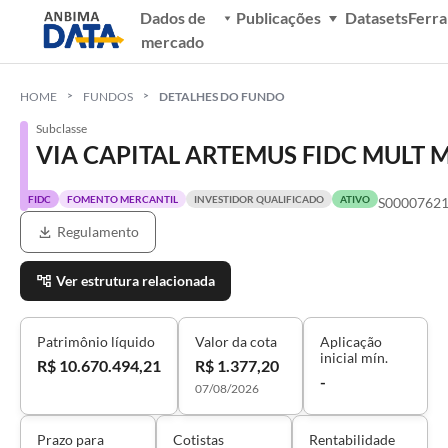
Dados de
Publicações
Datasets
Ferr
mercado
HOME
FUNDOS
DETALHES DO FUNDO
Subclasse
VIA CAPITAL ARTEMUS FIDC MULT 
FIDC
FOMENTO MERCANTIL
INVESTIDOR QUALIFICADO
ATIVO
S0000762
Regulamento
Ver estrutura relacionada
Patrimônio líquido
Valor da cota
Aplicação
inicial mín.
R$ 10.670.494,21
R$ 1.377,20
-
07/08/2026
Prazo para
Cotistas
Rentabilidade