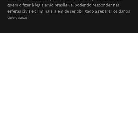
quem o fizer à legislação brasileira, podendo responder nas
esferas civis e criminais, além de ser obrigado a reparar os danos
que causar.