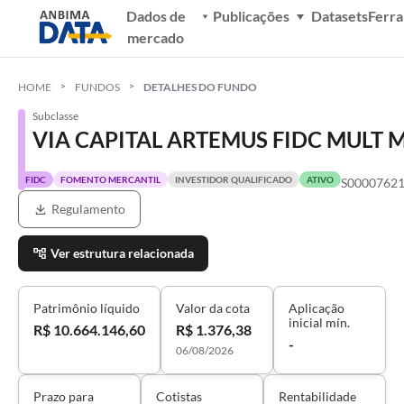
Dados de
Publicações
Datasets
Ferr
mercado
HOME
FUNDOS
DETALHES DO FUNDO
Subclasse
VIA CAPITAL ARTEMUS FIDC MULT 
FIDC
FOMENTO MERCANTIL
INVESTIDOR QUALIFICADO
ATIVO
S0000762
Regulamento
Ver estrutura relacionada
Patrimônio líquido
Valor da cota
Aplicação
inicial mín.
R$ 10.664.146,60
R$ 1.376,38
-
06/08/2026
Prazo para
Cotistas
Rentabilidade