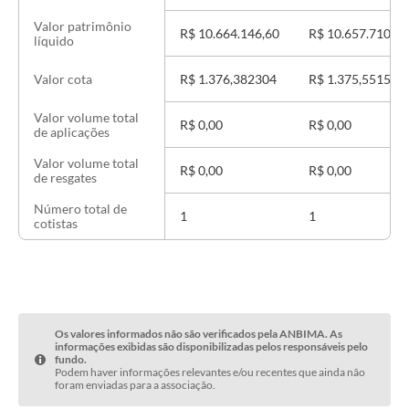
Valor patrimônio
R$ 10.664.146,60
R$ 10.657.710,03
líquido
R$ 1.376,382304
R$ 1.375,551560
Valor cota
Valor volume total
R$ 0,00
R$ 0,00
de aplicações
Valor volume total
R$ 0,00
R$ 0,00
de resgates
Número total de
1
1
cotistas
Os valores informados não são verificados pela ANBIMA. As
informações exibidas são disponibilizadas pelos responsáveis pelo
fundo.
Podem haver informações relevantes e/ou recentes que ainda não
foram enviadas para a associação.