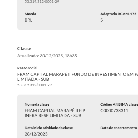
53.319.312/0001-29
Moeda
Adaptado RCVM-175
BRL
S
Classe
Atualizado:
30/12/2025, 18h35
Razão social
FRAM CAPITAL MARAPÉ II FUNDO DE INVESTIMENTO EM 
LIMITADA - SUB
53.319.312/0001-29
Nome da classe
Código ANBIMA class
FRAM CAPITAL MARAPÉ II FIP
C0000738311
INFRA RESP LIMITADA - SUB
Data inicio atividade da classe
Data de encerramento
28/12/2023
-