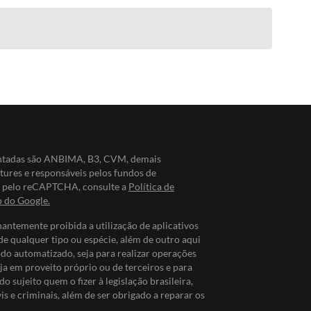
entadas são ANBIMA, B3, CVM, demais
ntures e responsáveis pelos fundos de
do pelo reCAPTCHA, consulte a
Política de
o do Google.
nantemente proibida a utilização de aplicativos
de qualquer tipo ou espécie, além de outro aqui
odo automatizado, seja para realizar operações
ja em proveito próprio ou de terceiros e para
do sujeito quem o fizer à legislação brasileira,
s e criminais, além de ser obrigado a reparar os