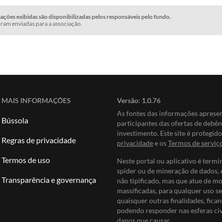
ções exibidas são disponibilizadas pelos responsáveis pelo fundo.
ram enviadas para a associação.
MAIS INFORMAÇÕES
Versão:
1.0.76
As fontes das informações apres
Bússola
participantes das ofertas de debê
investimento. Este site é protegi
Regras de privacidade
privacidade
e os
Termos de serviç
Termos de uso
Neste portal ou aplicativo é termi
spider ou de mineração de dados, 
Transparência e governança
não tipificado, mas que atue de m
massificadas, para qualquer uso se
quaisquer outras finalidades, fican
podendo responder nas esferas civi
danos que causar.