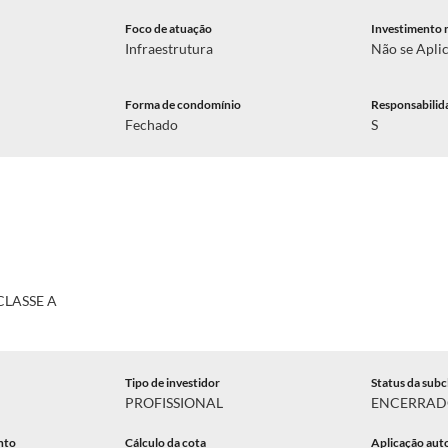
Foco de atuação
Investimento 
Infraestrutura
Não se Apli
Forma de condomínio
Responsabilid
Fechado
S
CLASSE A
Tipo de investidor
Status da subc
PROFISSIONAL
ENCERRA
nto
Cálculo da cota
Aplicação aut