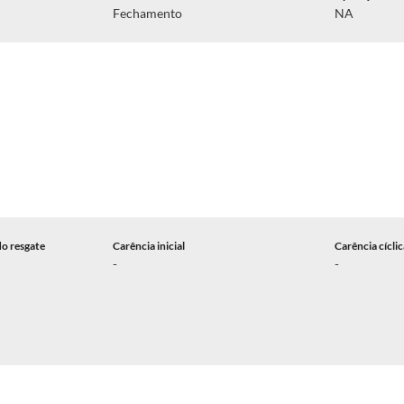
Fechamento
NA
do resgate
Carência inicial
Carência cícli
-
-