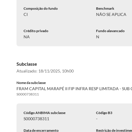
Composição do fundo
Benchmark
CI
NÃO SE APLICA
Crédito privado
Fundo alavancado
NA
N
Subclasse
Atualizado:
18/11/2025, 10h00
Nome da subclasse
FRAM CAPITAL MARAPÉ II FIP INFRA RESP LIMITADA - SUB 
S0000738311
Código ANBIMA subclasse
Código B3
S0000738311
-
Data de encerramento
Restrição de investime