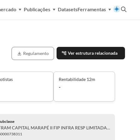
mercado
Publicações
Datasets
Ferramentas
Ver estrutura relacionada
Regulamento
otistas
Rentabilidade 12m
-
Subclasse
FRAM CAPITAL MARAPÉ II FIP INFRA RESP LIMITADA - SUB CLASSE A
S0000738311