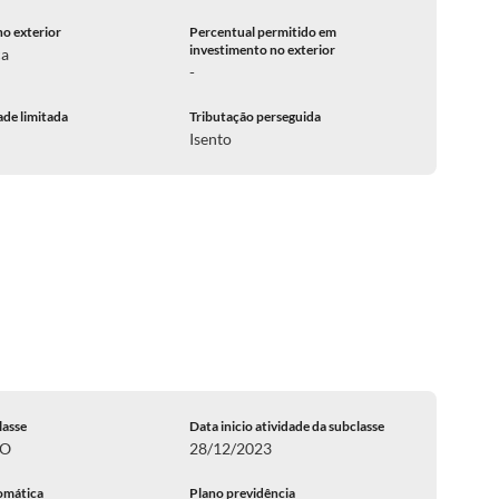
no exterior
Percentual permitido em
investimento no exterior
ca
-
ade limitada
Tributação perseguida
Isento
lasse
Data inicio atividade da subclasse
DO
28/12/2023
omática
Plano previdência