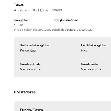
Taxas
Atualizado:
18/11/2025, 10h00
Taxa global
Taxa global máxima
1,50%
-
Inicio da vigência: 28/12/2023
Início da vigência: 28/12/2023
Unidade da taxa global
Perfil da taxa global
Percentual
Fixa
Taxa de entrada
Taxa de saída
Não se aplica
Não se aplica
Prestadores
Fundo/Casca