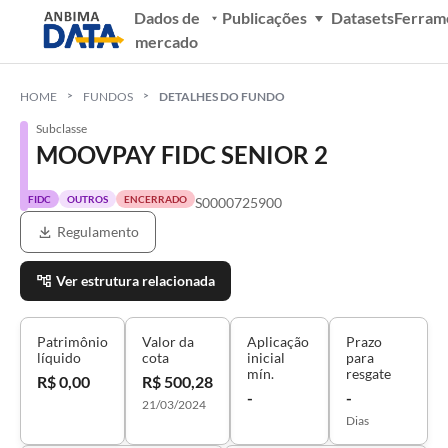
Dados de
Publicações
Datasets
Ferram
mercado
HOME
FUNDOS
DETALHES DO FUNDO
Subclasse
MOOVPAY FIDC SENIOR 2
FIDC
OUTROS
ENCERRADO
S0000725900
Regulamento
Ver estrutura relacionada
Patrimônio
Valor da
Aplicação
Prazo
líquido
cota
inicial
para
mín.
resgate
R$ 0,00
R$ 500,28
-
-
21/03/2024
Dias