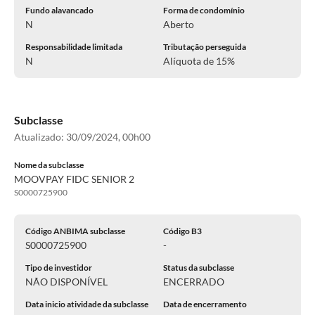
Fundo alavancado
Forma de condomínio
N
Aberto
Responsabilidade limitada
Tributação perseguida
N
Alíquota de 15%
Subclasse
Atualizado:
30/09/2024, 00h00
Nome da subclasse
MOOVPAY FIDC SENIOR 2
S0000725900
Código ANBIMA subclasse
Código B3
S0000725900
-
Tipo de investidor
Status da subclasse
NÃO DISPONÍVEL
ENCERRADO
Data inicio atividade da subclasse
Data de encerramento