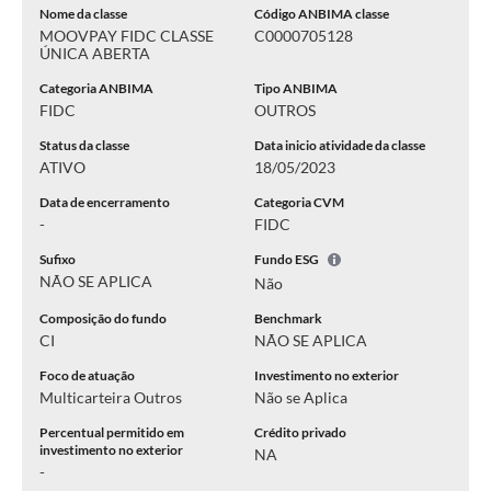
Nome da classe
Código ANBIMA classe
MOOVPAY FIDC CLASSE
C0000705128
ÚNICA ABERTA
Categoria ANBIMA
Tipo ANBIMA
FIDC
OUTROS
Status da classe
Data inicio atividade da classe
ATIVO
18/05/2023
Data de encerramento
Categoria CVM
-
FIDC
Sufixo
Fundo ESG
NÃO SE APLICA
Não
Composição do fundo
Benchmark
CI
NÃO SE APLICA
Foco de atuação
Investimento no exterior
Multicarteira Outros
Não se Aplica
Percentual permitido em
Crédito privado
investimento no exterior
NA
-