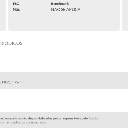
ESG
Benchmark
Não
NÃO SE APLICA
ERIÓDICOS
 FIDC, FIP e FII.
ções exibidas são disponibilizadas pelos responsáveis pelo fundo.
ram enviadas para a associação.