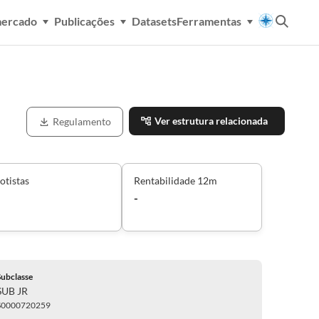
mercado
Publicações
Datasets
Ferramentas
Ver estrutura relacionada
Regulamento
otistas
Rentabilidade 12m
-
Subclasse
SUB JR
S0000720259