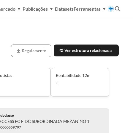
mercado
Publicações
Datasets
Ferramentas
Ver estrutura relacionada
Regulamento
otistas
Rentabilidade 12m
-
Subclasse
ACCESS FC FIDC SUBORDINADA MEZANINO 1
S0000659797