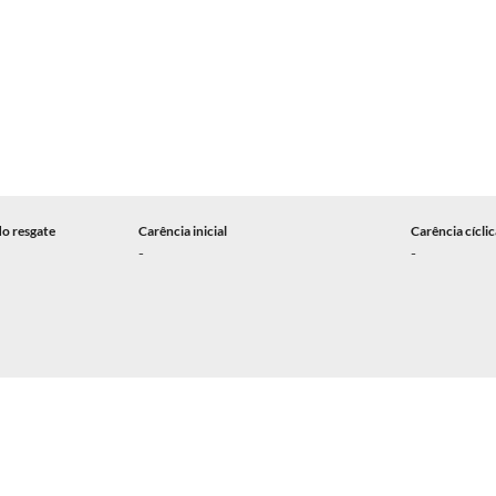
do resgate
Carência inicial
Carência cícli
-
-