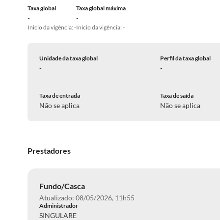
Taxa global
Taxa global máxima
-
-
Inicio da vigência: -
Início da vigência: -
Unidade da taxa global
Perfil da taxa global
-
-
Taxa de entrada
Taxa de saída
Não se aplica
Não se aplica
Prestadores
Fundo/Casca
Atualizado: 08/05/2026, 11h55
Administrador
SINGULARE