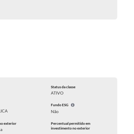
Status da classe
ATIVO
Fundo ESG
LICA
Não
no exterior
Percentual permitido em
investimento no exterior
ca