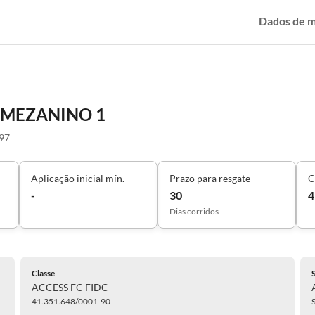
Dados de 
 MEZANINO 1
97
Aplicação inicial mín.
Prazo para resgate
C
-
30
4
Dias corridos
Classe
ACCESS FC FIDC
41.351.648/0001-90