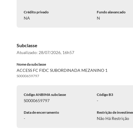
Crédito privado
Fundo alavancado
NA
N
Subclasse
Atualizado:
28/07/2026, 16h57
Nome da subclasse
ACCESS FC FIDC SUBORDINADA MEZANINO 1
S0000659797
Código ANBIMA subclasse
Código B3
S0000659797
-
Data de encerramento
Restrição de investime
-
Não Há Restrição