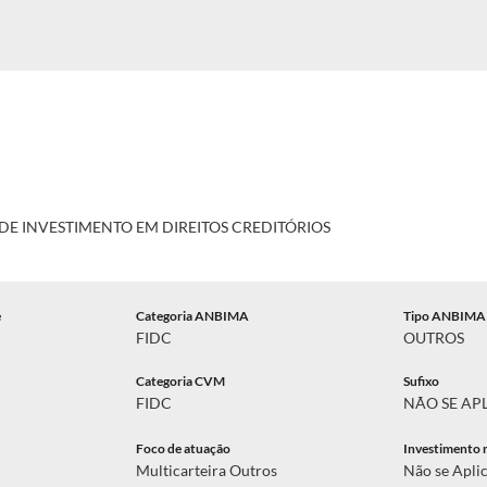
E INVESTIMENTO EM DIREITOS CREDITÓRIOS
e
Categoria ANBIMA
Tipo ANBIMA
FIDC
OUTROS
Categoria CVM
Sufixo
FIDC
NÃO SE AP
Foco de atuação
Investimento 
Multicarteira Outros
Não se Apli