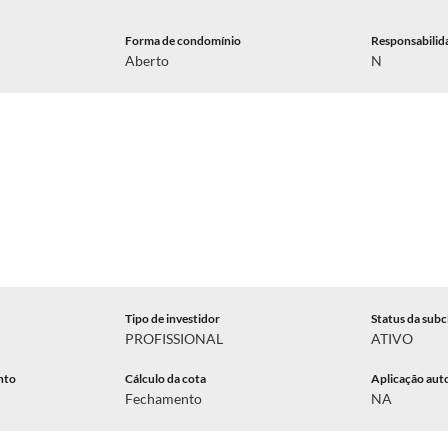
Forma de condomínio
Responsabilid
Aberto
N
Tipo de investidor
Status da subc
PROFISSIONAL
ATIVO
nto
Cálculo da cota
Aplicação aut
Fechamento
NA