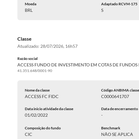
Moeda
Adaptado RCVM-175
BRL
S
Classe
Atualizado:
28/07/2026, 16h57
Razão social
ACCESS FUNDO DE INVESTIMENTO EM COTAS DE FUNDOS D
41.351.648/0001-90
Nome da classe
Código ANBIMA class
ACCESS FC FIDC
C0000641707
Data inicio atividade da classe
Data de encerramento
01/02/2022
-
Composição do fundo
Benchmark
CIC
NÃO SE APLICA