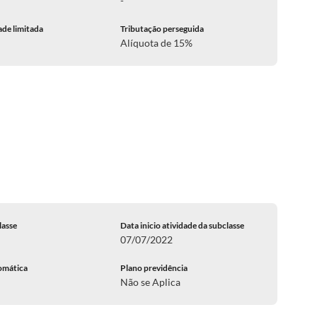
-
ade limitada
Tributação perseguida
Alíquota de 15%
lasse
Data inicio atividade da subclasse
07/07/2022
omática
Plano previdência
Não se Aplica