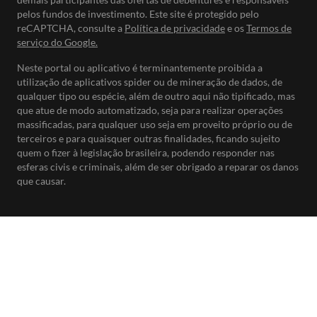
pelos fundos de investimento. Este site é protegido pelo
reCAPTCHA, consulte a
Política de privacidade
e os
Termos de
serviço do Google.
Neste portal ou aplicativo é terminantemente proibida a
utilização de aplicativos spider ou de mineração de dados, de
qualquer tipo ou espécie, além de outro aqui não tipificado, mas
que atue de modo automatizado, seja para realizar operações
massificadas, para qualquer uso seja em proveito próprio ou de
terceiros e para quaisquer outras finalidades, ficando sujeito
quem o fizer à legislação brasileira, podendo responder nas
esferas civis e criminais, além de ser obrigado a reparar os danos
que causar.