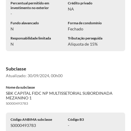
Percentual permitido em
Crédito privado
investimento no exterior
NA
-
Fundo alavancado
Forma de condomínio
N
Fechado
Responsabilidade limitada
Tributação perseguida
N
Alíquota de 15%
Subclasse
Atualizado:
30/09/2024, 00h00
Nome da subclasse
SBK CAPITAL FIDC NP MULTISSETORIAL SUBORDINADA
MEZANINO 1
S0000493783
Código ANBIMA subclasse
Código B3
S0000493783
-