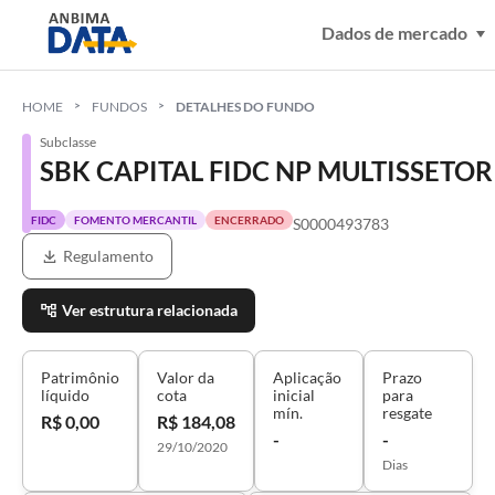
Dados de mercado
HOME
FUNDOS
DETALHES DO FUNDO
Subclasse
SBK CAPITAL FIDC NP MULTISSET
FIDC
FOMENTO MERCANTIL
ENCERRADO
S0000493783
Regulamento
Ver estrutura relacionada
Patrimônio
Valor da
Aplicação
Prazo
líquido
cota
inicial
para
mín.
resgate
R$ 0,00
R$ 184,08
-
-
29/10/2020
Dias