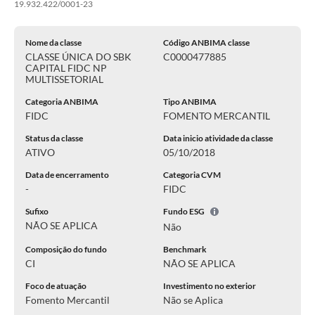
19.932.422/0001-23
Nome da classe
Código ANBIMA classe
CLASSE ÚNICA DO SBK
C0000477885
CAPITAL FIDC NP
MULTISSETORIAL
Categoria ANBIMA
Tipo ANBIMA
FIDC
FOMENTO MERCANTIL
Status da classe
Data inicio atividade da classe
ATIVO
05/10/2018
Data de encerramento
Categoria CVM
-
FIDC
Sufixo
Fundo ESG
NÃO SE APLICA
Não
Composição do fundo
Benchmark
CI
NÃO SE APLICA
Foco de atuação
Investimento no exterior
Fomento Mercantil
Não se Aplica