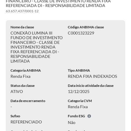
FINANCEIRO - CLASSE DE INVESTIMENTO RENDA FIXA
REFERENCIADA DI - RESPONSABILIDADE LIMITADA
63.657.437/0001-12
Nome da classe
Código ANBIMA classe
CONEXÃO LUMINA III
C0001323229
FUNDO DE INVESTIMENTO
FINANCEIRO - CLASSE DE
INVESTIMENTO RENDA
FIXA REFERENCIADA DI -
RESPONSABILIDADE
LIMITADA
Categoria ANBIMA
Tipo ANBIMA
Renda Fixa
RENDA FIXA INDEXADOS
Status da classe
Data inicio atividade da classe
ATIVO
12/12/2025
Data de encerramento
Categoria CVM
-
Renda Fixa
Sufixo
Fundo ESG
REFERENCIADO
Não