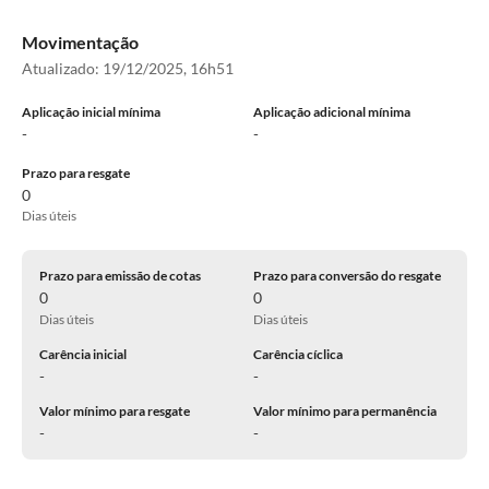
Movimentação
Atualizado:
19/12/2025, 16h51
Aplicação inicial mínima
Aplicação adicional mínima
-
-
Prazo para resgate
0
Dias úteis
Prazo para emissão de cotas
Prazo para conversão do resgate
0
0
Dias úteis
Dias úteis
Carência inicial
Carência cíclica
-
-
Valor mínimo para resgate
Valor mínimo para permanência
-
-