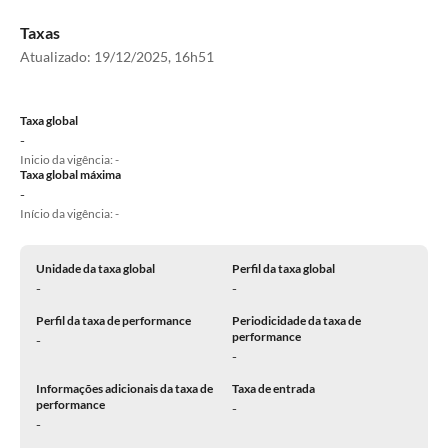
Taxas
Atualizado:
19/12/2025, 16h51
Taxa global
-
Inicio da vigência: -
Taxa global máxima
-
Início da vigência: -
Unidade da taxa global
Perfil da taxa global
-
-
Perfil da taxa de performance
Periodicidade da taxa de
performance
-
-
Informações adicionais da taxa de
Taxa de entrada
performance
-
-