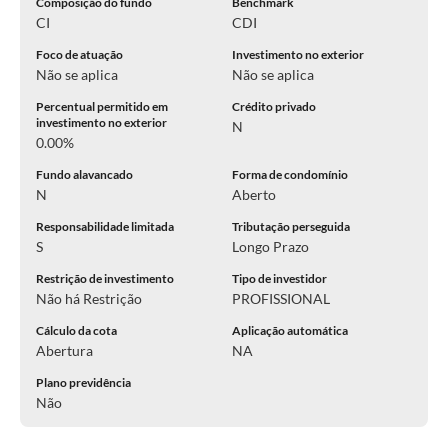
Composição do fundo
Benchmark
CI
CDI
Foco de atuação
Investimento no exterior
Não se aplica
Não se aplica
Percentual permitido em
Crédito privado
investimento no exterior
N
0.00%
Fundo alavancado
Forma de condomínio
N
Aberto
Responsabilidade limitada
Tributação perseguida
S
Longo Prazo
Restrição de investimento
Tipo de investidor
Não há Restrição
PROFISSIONAL
Cálculo da cota
Aplicação automática
Abertura
NA
Plano previdência
Não