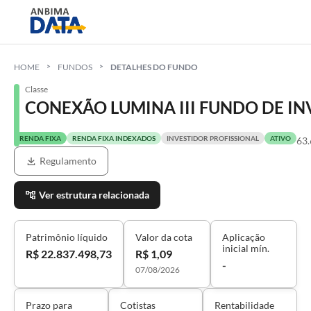
HOME
FUNDOS
DETALHES DO FUNDO
Classe
CONEXÃO LUMINA III FUNDO DE IN
RENDA FIXA
RENDA FIXA INDEXADOS
INVESTIDOR PROFISSIONAL
ATIVO
63
Regulamento
Ver estrutura relacionada
Patrimônio líquido
Valor da cota
Aplicação
inicial mín.
R$ 22.837.498,73
R$ 1,09
-
07/08/2026
Prazo para
Cotistas
Rentabilidade