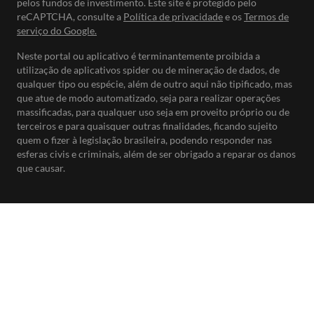
pelos fundos de investimento. Este site é protegido pelo
reCAPTCHA, consulte a
Política de privacidade
e os
Termos de
serviço do Google.
Neste portal ou aplicativo é terminantemente proibida a
utilização de aplicativos spider ou de mineração de dados, de
qualquer tipo ou espécie, além de outro aqui não tipificado, mas
que atue de modo automatizado, seja para realizar operações
massificadas, para qualquer uso seja em proveito próprio ou de
terceiros e para quaisquer outras finalidades, ficando sujeito
quem o fizer à legislação brasileira, podendo responder nas
esferas civis e criminais, além de ser obrigado a reparar os danos
que causar.