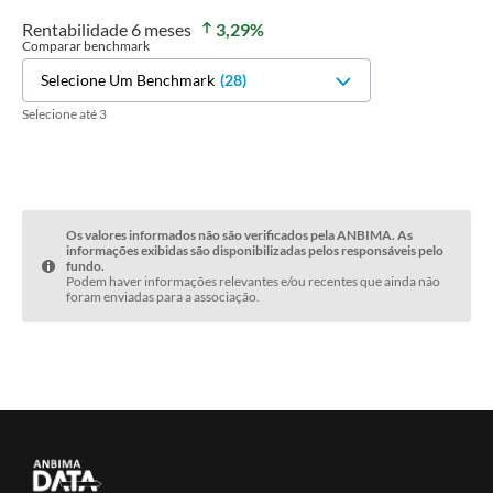
Rentabilidade
6 meses
3,29
%
Comparar benchmark
Selecione Um Benchmark
(
28
)
Selecione até 3
Os valores informados não são verificados pela ANBIMA. As
informações exibidas são disponibilizadas pelos responsáveis pelo
fundo.
Podem haver informações relevantes e/ou recentes que ainda não
foram enviadas para a associação.