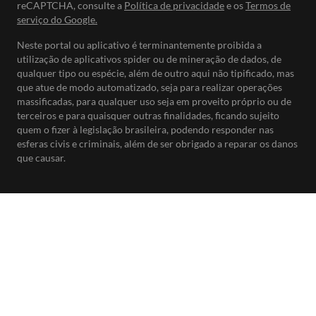
reCAPTCHA, consulte a
Política de privacidade
e os
Termos de
serviço do Google.
Neste portal ou aplicativo é terminantemente proibida a
utilização de aplicativos spider ou de mineração de dados, de
qualquer tipo ou espécie, além de outro aqui não tipificado, mas
que atue de modo automatizado, seja para realizar operações
massificadas, para qualquer uso seja em proveito próprio ou de
terceiros e para quaisquer outras finalidades, ficando sujeito
quem o fizer à legislação brasileira, podendo responder nas
esferas civis e criminais, além de ser obrigado a reparar os danos
que causar.