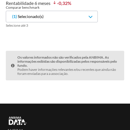
Rentabilidade
6 meses
-0,32
%
Comparar benchmark
(
1
)
Selecionado(s)
Selecione até 3
Os valores informados não são verificados pela ANBIMA. As
informações exibidas são disponibilizadas pelos responsáveis pelo
fundo.
Podem haver informações relevantes e/ou recentes que ainda não
foram enviadas para a associação.