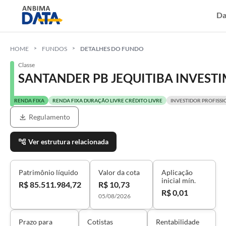
Da
HOME
FUNDOS
DETALHES DO FUNDO
Classe
SANTANDER PB JEQUITIBA INVESTIM
RENDA FIXA
RENDA FIXA DURAÇÃO LIVRE CRÉDITO LIVRE
INVESTIDOR PROFISSI
Regulamento
Ver estrutura relacionada
Patrimônio líquido
Valor da cota
Aplicação
inicial mín.
R$ 85.511.984,72
R$ 10,73
R$ 0,01
05/08/2026
Prazo para
Cotistas
Rentabilidade