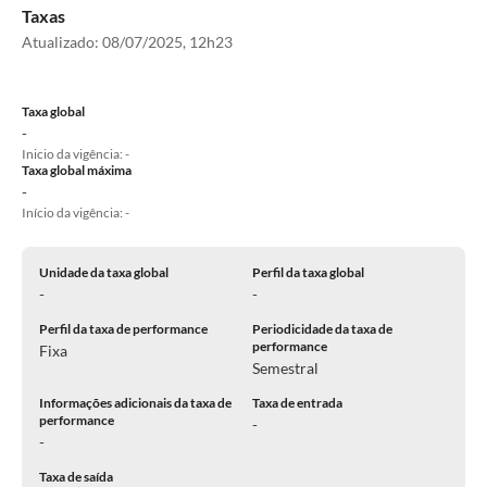
Taxas
Atualizado:
08/07/2025, 12h23
Taxa global
-
Inicio da vigência: -
Taxa global máxima
-
Início da vigência: -
Unidade da taxa global
Perfil da taxa global
-
-
Perfil da taxa de performance
Periodicidade da taxa de
performance
Fixa
Semestral
Informações adicionais da taxa de
Taxa de entrada
performance
-
-
Taxa de saída