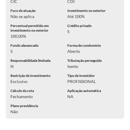
CIC
CDI
Foco de atuação
Investimento no exterior
Não se aplica
Até 100%
Percentual permitido em
Crédito privado
investimento no exterior
S
100.00%
Fundo alavancado
Forma de condomínio
S
Aberto
Responsabilidade limitada
Tributação perseguida
N
Isento
Restrição de investimento
Tipo de investidor
Exclusivo
PROFISSIONAL
Cálculo da cota
Aplicação automática
Fechamento
NA
Plano previdência
Não