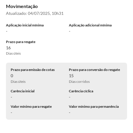
Movimentação
Atualizado:
04/07/2025, 10h31
Aplicação inicial mínima
Aplicação adicional mínima
-
-
Prazo para resgate
16
Dias úteis
Prazo para emissão de cotas
Prazo para conversão do resgate
0
15
Dias úteis
Dias corridos
Carência inicial
Carência cíclica
-
-
Valor mínimo para resgate
Valor mínimo para permanência
-
-