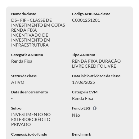
Nome da classe
Código ANBIMA classe
DS+ FIF - CLASSE DE
C0001251201
INVESTIMENTO EM COTAS
RENDA FIXA
INCENTIVADO DE
INVESTIMENTO EM
INFRAESTRUTURA
Categoria ANBIMA
Tipo ANBIMA
Renda Fixa
RENDA FIXA DURAÇÃO
LIVRE CRÉDITO LIVRE
Status da classe
Data inicio atividade da classe
ATIVO
17/06/2025
Data de encerramento
Categoria CVM
-
Renda Fixa
Sufixo
Fundo ESG
INVESTIMENTO NO
Não
EXTERIOR
CRÉDITO
PRIVADO
Composição do fundo
Benchmark