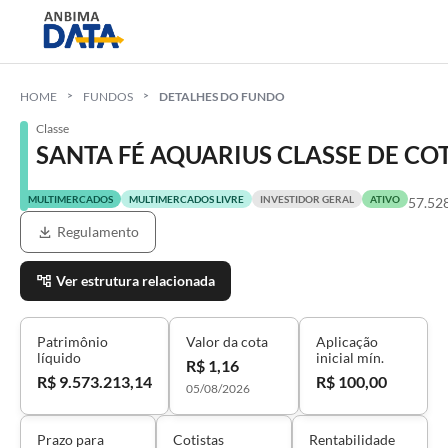
HOME
FUNDOS
DETALHES DO FUNDO
Classe
SANTA FÉ AQUARIUS CLASSE DE CO
MULTIMERCADOS
MULTIMERCADOS LIVRE
INVESTIDOR GERAL
ATIVO
57.52
Regulamento
Ver estrutura relacionada
Patrimônio
Valor da cota
Aplicação
líquido
inicial mín.
R$ 1,16
R$ 9.573.213,14
R$ 100,00
05/08/2026
Prazo para
Cotistas
Rentabilidade