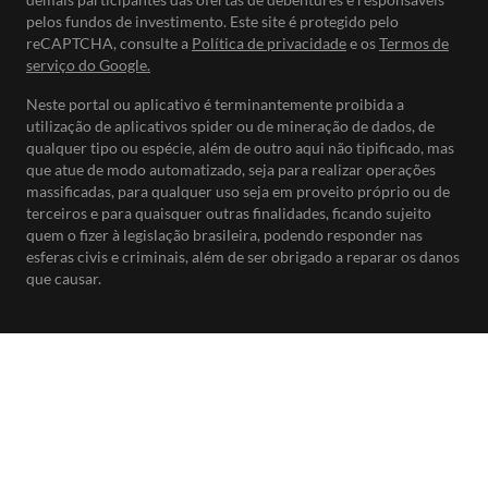
pelos fundos de investimento. Este site é protegido pelo
reCAPTCHA, consulte a
Política de privacidade
e os
Termos de
serviço do Google.
Neste portal ou aplicativo é terminantemente proibida a
utilização de aplicativos spider ou de mineração de dados, de
qualquer tipo ou espécie, além de outro aqui não tipificado, mas
que atue de modo automatizado, seja para realizar operações
massificadas, para qualquer uso seja em proveito próprio ou de
terceiros e para quaisquer outras finalidades, ficando sujeito
quem o fizer à legislação brasileira, podendo responder nas
esferas civis e criminais, além de ser obrigado a reparar os danos
que causar.