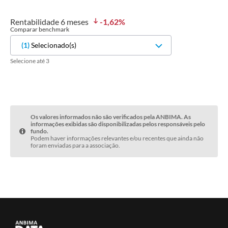
Rentabilidade
6 meses
-1,62
%
Comparar benchmark
(
1
)
Selecionado(s)
Selecione até 3
Os valores informados não são verificados pela ANBIMA. As
informações exibidas são disponibilizadas pelos responsáveis pelo
fundo.
Podem haver informações relevantes e/ou recentes que ainda não
foram enviadas para a associação.