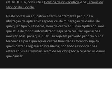
reCAPTCHA, consulte a
Política de privacidade
e os
Termos de
serviço do Google.
Neste portal ou aplicativo é terminantemente proibida a
utilização de aplicativos spider ou de mineração de dados, de
qualquer tipo ou espécie, além de outro aqui não tipificado, mas
que atue de modo automatizado, seja para realizar operações
massificadas, para qualquer uso seja em proveito próprio ou de
terceiros e para quaisquer outras finalidades, ficando sujeito
quem o fizer à legislação brasileira, podendo responder nas
esferas civis e criminais, além de ser obrigado a reparar os danos
que causar.