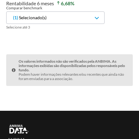
Rentabilidade
6 meses
6,68
%
Comparar benchmark
(
1
)
Selecionado(s)
Selecione até 3
Os valores informados não são verificados pela ANBIMA. As
informações exibidas são disponibilizadas pelos responsáveis pelo
fundo.
Podem haver informações relevantes e/ou recentes que ainda não
foram enviadas para a associação.