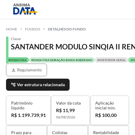
HOME
FUNDOS
DETALHES DO FUNDO
Classe
SANTANDER MODULO SINQIA II REND
RENDA FIXA
RENDA FIXA DURAÇÃO BAIXA SOBERANO
INVESTIDOR GERAL
AT
Regulamento
Ver estrutura relacionada
Patrimônio
Valor da cota
Aplicação
líquido
inicial mín.
R$ 11,99
R$ 1.199.739,91
R$ 100,00
06/08/2026
Prazo para
Cotistas
Rentabilidade