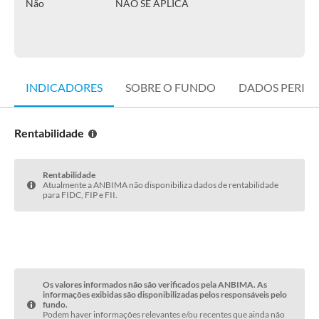
Não
NÃO SE APLICA
INDICADORES
SOBRE O FUNDO
DADOS PERIÓ
Rentabilidade
Rentabilidade
Atualmente a ANBIMA não disponibiliza dados de rentabilidade
para FIDC, FIP e FII.
Os valores informados não são verificados pela ANBIMA. As
informações exibidas são disponibilizadas pelos responsáveis pelo
fundo.
Podem haver informações relevantes e/ou recentes que ainda não