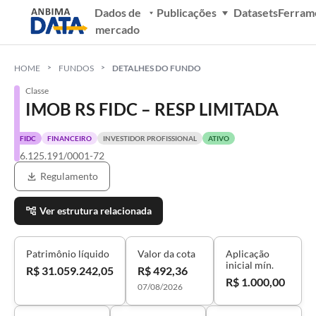
Dados de
Publicações
Datasets
Ferram
mercado
HOME
FUNDOS
DETALHES DO FUNDO
Classe
IMOB RS FIDC – RESP LIMITADA
FIDC
FINANCEIRO
INVESTIDOR PROFISSIONAL
ATIVO
56.125.191/0001-72
Regulamento
Ver estrutura relacionada
Patrimônio líquido
Valor da cota
Aplicação
inicial mín.
R$ 31.059.242,05
R$ 492,36
R$ 1.000,00
07/08/2026