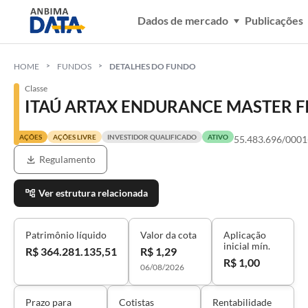
Dados de mercado
Publicações
HOME
FUNDOS
DETALHES DO FUNDO
Classe
ITAÚ ARTAX ENDURANCE MASTER FI
AÇÕES
AÇÕES LIVRE
INVESTIDOR QUALIFICADO
ATIVO
55.483.696/0001
Regulamento
Ver estrutura relacionada
Patrimônio líquido
Valor da cota
Aplicação
inicial mín.
R$ 364.281.135,51
R$ 1,29
R$ 1,00
06/08/2026
Prazo para
Cotistas
Rentabilidade