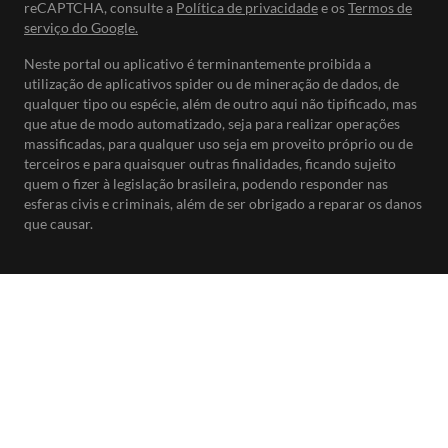
reCAPTCHA, consulte a
Política de privacidade
e os
Termos de
serviço do Google.
Neste portal ou aplicativo é terminantemente proibida a
utilização de aplicativos spider ou de mineração de dados, de
qualquer tipo ou espécie, além de outro aqui não tipificado, mas
que atue de modo automatizado, seja para realizar operações
massificadas, para qualquer uso seja em proveito próprio ou de
terceiros e para quaisquer outras finalidades, ficando sujeito
quem o fizer à legislação brasileira, podendo responder nas
esferas civis e criminais, além de ser obrigado a reparar os danos
que causar.