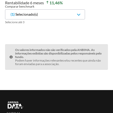
Rentabilidade
6 meses
11,46
%
Comparar benchmark
(
1
)
Selecionado(s)
Selecione até 3
Os valores informados não são verificados pela ANBIMA. As
informações exibidas são disponibilizadas pelos responsáveis pelo
fundo.
Podem haver informações relevantes e/ou recentes que ainda não
foram enviadas para a associação.