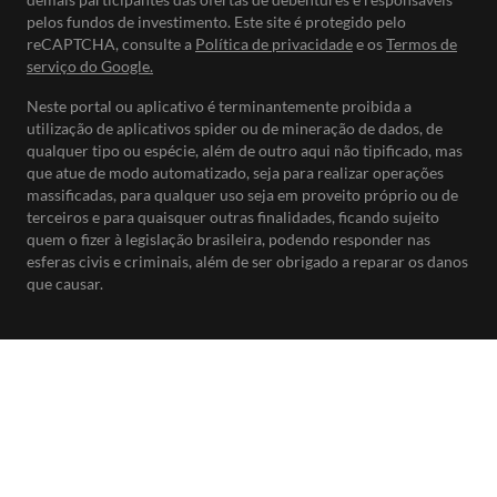
pelos fundos de investimento. Este site é protegido pelo
reCAPTCHA, consulte a
Política de privacidade
e os
Termos de
serviço do Google.
Neste portal ou aplicativo é terminantemente proibida a
utilização de aplicativos spider ou de mineração de dados, de
qualquer tipo ou espécie, além de outro aqui não tipificado, mas
que atue de modo automatizado, seja para realizar operações
massificadas, para qualquer uso seja em proveito próprio ou de
terceiros e para quaisquer outras finalidades, ficando sujeito
quem o fizer à legislação brasileira, podendo responder nas
esferas civis e criminais, além de ser obrigado a reparar os danos
que causar.