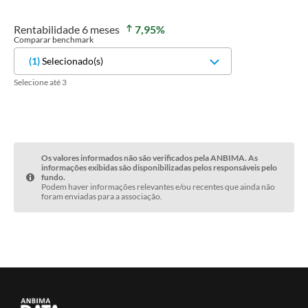
Rentabilidade
6 meses
7,95
%
Comparar benchmark
(
1
)
Selecionado(s)
Selecione até 3
Os valores informados não são verificados pela ANBIMA. As
informações exibidas são disponibilizadas pelos responsáveis pelo
fundo.
Podem haver informações relevantes e/ou recentes que ainda não
foram enviadas para a associação.