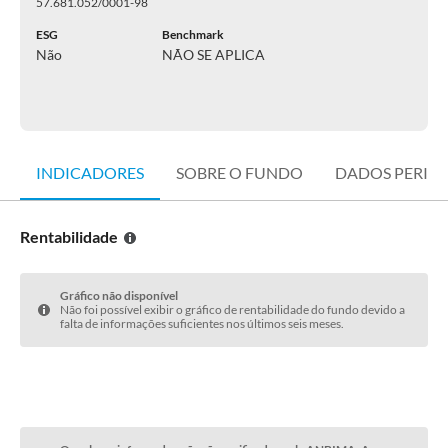
57.681.052/0001-98
ESG
Benchmark
Não
NÃO SE APLICA
INDICADORES
SOBRE O FUNDO
DADOS PERIÓ
Rentabilidade
Gráfico não disponível
Não foi possível exibir o gráfico de rentabilidade do fundo devido a
falta de informações suficientes nos últimos seis meses.