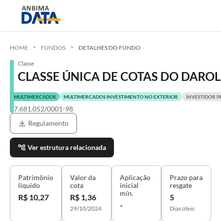
HOME
FUNDOS
DETALHES DO FUNDO
Classe
CLASSE ÚNICA DE COTAS DO DAROL
MULTIMERCADOS
MULTIMERCADOS INVESTIMENTO NO EXTERIOR
INVESTIDOR P
57.681.052/0001-98
Regulamento
Ver estrutura relacionada
Patrimônio
Valor da
Aplicação
Prazo para
líquido
cota
inicial
resgate
mín.
R$ 10,27
R$ 1,36
5
-
29/10/2024
Dias úteis