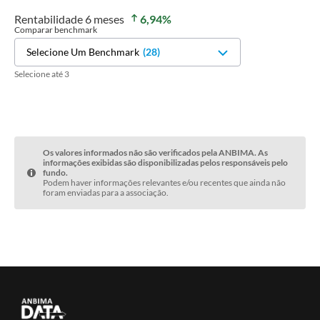
Rentabilidade
6 meses
6,94
%
Comparar benchmark
Selecione Um Benchmark
(
28
)
Selecione até 3
Os valores informados não são verificados pela ANBIMA. As
informações exibidas são disponibilizadas pelos responsáveis pelo
fundo.
Podem haver informações relevantes e/ou recentes que ainda não
foram enviadas para a associação.