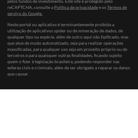
pelos fundos de investimento. Este site é protegido pelo
reCAPTCHA, consulte a
Política de privacidade
e os
Termos de
serviço do Google.
Neste portal ou aplicativo é terminantemente proibida a
utilização de aplicativos spider ou de mineração de dados, de
qualquer tipo ou espécie, além de outro aqui não tipificado, mas
que atue de modo automatizado, seja para realizar operações
massificadas, para qualquer uso seja em proveito próprio ou de
terceiros e para quaisquer outras finalidades, ficando sujeito
quem o fizer à legislação brasileira, podendo responder nas
esferas civis e criminais, além de ser obrigado a reparar os danos
que causar.