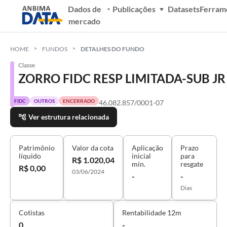
Dados de
Publicações
Datasets
Ferram
mercado
HOME
FUNDOS
DETALHES DO FUNDO
Classe
ZORRO FIDC RESP LIMITADA-SUB JR
FIDC
OUTROS
ENCERRADO
46.082.857/0001-07
Ver estrutura relacionada
Patrimônio
Valor da cota
Aplicação
Prazo
líquido
inicial
para
R$ 1.020,04
mín.
resgate
R$ 0,00
03/06/2024
-
-
Dias
Cotistas
Rentabilidade 12m
0
-