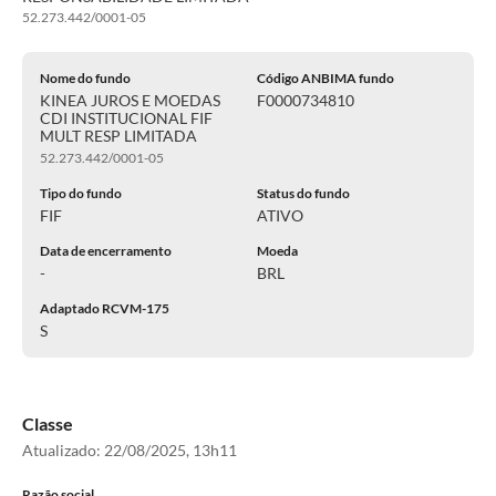
52.273.442/0001-05
Nome do fundo
Código ANBIMA fundo
KINEA JUROS E MOEDAS
F0000734810
CDI INSTITUCIONAL FIF
MULT RESP LIMITADA
52.273.442/0001-05
Tipo do fundo
Status do fundo
FIF
ATIVO
Data de encerramento
Moeda
-
BRL
Adaptado RCVM-175
S
Classe
Atualizado:
22/08/2025, 13h11
Razão social