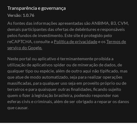
Transparência e governança
Versão:
1.0.76
As fontes das informações apresentadas são ANBIMA, B3, CVM,
demais participantes das ofertas de debêntures e responsáveis
pelos fundos de investimento. Este site é protegido pelo
reCAPTCHA, consulte a
Política de privacidade
e os
Termos de
serviço do Google.
Neste portal ou aplicativo é terminantemente proibida a
utilização de aplicativos spider ou de mineração de dados, de
qualquer tipo ou espécie, além de outro aqui não tipificado, mas
que atue de modo automatizado, seja para realizar operações
massificadas, para qualquer uso seja em proveito próprio ou de
terceiros e para quaisquer outras finalidades, ficando sujeito
quem o fizer à legislação brasileira, podendo responder nas
esferas civis e criminais, além de ser obrigado a reparar os danos
que causar.