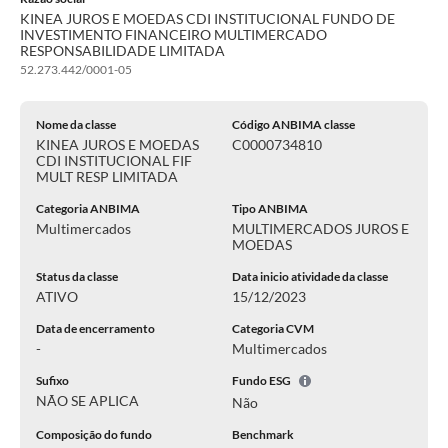
KINEA JUROS E MOEDAS CDI INSTITUCIONAL FUNDO DE
INVESTIMENTO FINANCEIRO MULTIMERCADO
RESPONSABILIDADE LIMITADA
52.273.442/0001-05
Nome da classe
Código ANBIMA classe
KINEA JUROS E MOEDAS
C0000734810
CDI INSTITUCIONAL FIF
MULT RESP LIMITADA
Categoria ANBIMA
Tipo ANBIMA
Multimercados
MULTIMERCADOS JUROS E
MOEDAS
Status da classe
Data inicio atividade da classe
ATIVO
15/12/2023
Data de encerramento
Categoria CVM
-
Multimercados
Sufixo
Fundo ESG
NÃO SE APLICA
Não
Composição do fundo
Benchmark