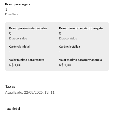
Prazo para resgate
1
Dias úteis
Prazo para emissão de cotas
Prazo para conversão do resgate
0
0
Dias corridos
Dias corridos
Carência inicial
Carência cíclica
-
-
Valor mínimo para resgate
Valor mínimo para permanência
R$ 1,00
R$ 1,00
Taxas
Atualizado:
22/08/2025, 13h11
Taxa global
-