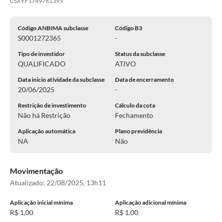
CSXYF1749761395
Código ANBIMA subclasse
Código B3
S0001272365
-
Tipo de investidor
Status da subclasse
QUALIFICADO
ATIVO
Data inicio atividade da subclasse
Data de encerramento
20/06/2025
-
Restrição de investimento
Cálculo da cota
Não há Restrição
Fechamento
Aplicação automática
Plano previdência
NA
Não
Movimentação
Atualizado:
22/08/2025, 13h11
Aplicação inicial mínima
Aplicação adicional mínima
R$ 1,00
R$ 1,00