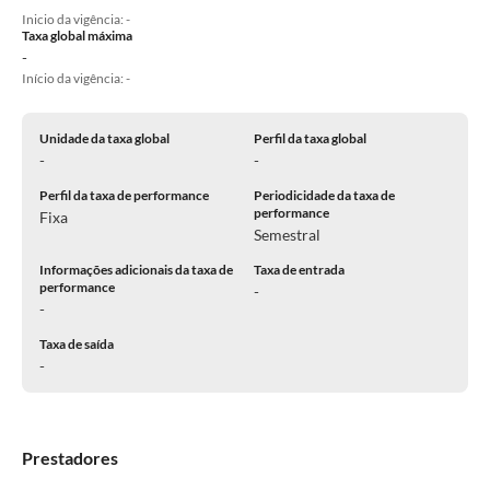
Inicio da vigência: -
Taxa global máxima
-
Início da vigência: -
Unidade da taxa global
Perfil da taxa global
-
-
Perfil da taxa de performance
Periodicidade da taxa de
performance
Fixa
Semestral
Informações adicionais da taxa de
Taxa de entrada
performance
-
-
Taxa de saída
-
Prestadores