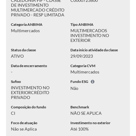
CALEDÔNIA FIF - CLASSE
C0000723800
DE INVESTIMENTO
MULTIMERCADO CRÉDITO
PRIVADO - RESP LIMITADA
Categoria ANBIMA
Tipo ANBIMA
Multimercados
MULTIMERCADOS
INVESTIMENTO NO
EXTERIOR
Status da classe
Data inicio atividade da classe
ATIVO
29/09/2023
Data de encerramento
Categoria CVM
-
Multimercados
Sufixo
Fundo ESG
INVESTIMENTO NO
Não
EXTERIOR
CRÉDITO
PRIVADO
Composição do fundo
Benchmark
CI
NÃO SE APLICA
Foco de atuação
Investimento no exterior
Não se Aplica
Até 100%