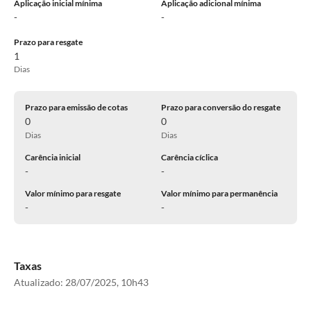
Aplicação inicial mínima
Aplicação adicional mínima
-
-
Prazo para resgate
1
Dias
Prazo para emissão de cotas
Prazo para conversão do resgate
0
0
Dias
Dias
Carência inicial
Carência cíclica
-
-
Valor mínimo para resgate
Valor mínimo para permanência
-
-
Taxas
Atualizado:
28/07/2025, 10h43