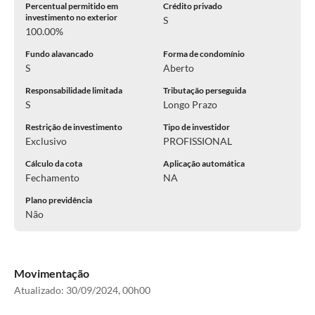
Percentual permitido em
Crédito privado
investimento no exterior
S
100.00%
Fundo alavancado
Forma de condomínio
S
Aberto
Responsabilidade limitada
Tributação perseguida
S
Longo Prazo
Restrição de investimento
Tipo de investidor
Exclusivo
PROFISSIONAL
Cálculo da cota
Aplicação automática
Fechamento
NA
Plano previdência
Não
Movimentação
Atualizado:
30/09/2024, 00h00