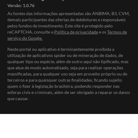
Versão:
1.0.76
As fontes das informações apresentadas são ANBIMA, B3, CVM,
demais participantes das ofertas de debêntures e responsáveis
pelos fundos de investimento. Este site é protegido pelo
reCAPTCHA, consulte a
Política de privacidade
e os
Termos de
serviço do Google.
Neste portal ou aplicativo é terminantemente proibida a
utilização de aplicativos spider ou de mineração de dados, de
qualquer tipo ou espécie, além de outro aqui não tipificado, mas
que atue de modo automatizado, seja para realizar operações
massificadas, para qualquer uso seja em proveito próprio ou de
terceiros e para quaisquer outras finalidades, ficando sujeito
quem o fizer à legislação brasileira, podendo responder nas
esferas civis e criminais, além de ser obrigado a reparar os danos
que causar.