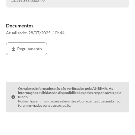
15.114.366/0002-40
Documentos
Atualizado:
28/07/2025, 10h44
Regulamento
Os valores informados não são verificados pela ANBIMA. As
informações exibidas são disponibilizadas pelos responsáveis pelo
fundo.
Podem haver informações relevantes e/ou recentes que ainda não
foram enviadas para a associação.