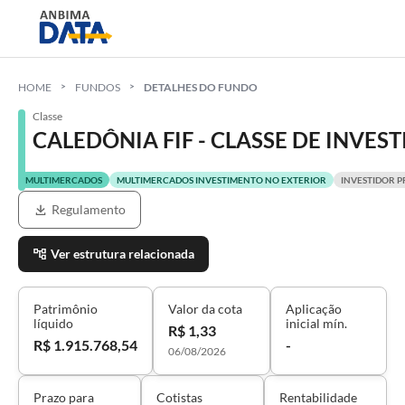
HOME
FUNDOS
DETALHES DO FUNDO
Classe
CALEDÔNIA FIF - CLASSE DE INVE
MULTIMERCADOS
MULTIMERCADOS INVESTIMENTO NO EXTERIOR
INVESTIDOR P
Regulamento
Ver estrutura relacionada
Patrimônio
Valor da cota
Aplicação
líquido
inicial mín.
R$ 1,33
R$ 1.915.768,54
-
06/08/2026
Prazo para
Cotistas
Rentabilidade