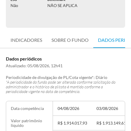
Não
NÃO SE APLICA
INDICADORES
SOBRE O FUNDO
DADOS PERIÓ
Dados periódicos
Atualizado:
05/08/2026, 12h41
Periodicidade de divulgação de PL/Cota vigente*:
Diário
*A periodicidade do fundo pode ser alterada conforme solicitação do
administrador e o histórico de pl/cota é mantido conforme a
periodicidade vigente na data de competência.
04/08/2026
03/08/2026
Data competência
Valor patrimônio
R$ 1.914.017,93
R$ 1.913.149,61
líquido