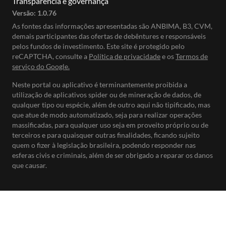
Transparência e governança
Versão:
1.0.76
As fontes das informações apresentadas são ANBIMA, B3, CVM,
demais participantes das ofertas de debêntures e responsáveis
pelos fundos de investimento. Este site é protegido pelo
reCAPTCHA, consulte a
Política de privacidade
e os
Termos de
serviço do Google.
Neste portal ou aplicativo é terminantemente proibida a
utilização de aplicativos spider ou de mineração de dados, de
qualquer tipo ou espécie, além de outro aqui não tipificado, mas
que atue de modo automatizado, seja para realizar operações
massificadas, para qualquer uso seja em proveito próprio ou de
terceiros e para quaisquer outras finalidades, ficando sujeito
quem o fizer à legislação brasileira, podendo responder nas
esferas civis e criminais, além de ser obrigado a reparar os danos
que causar.