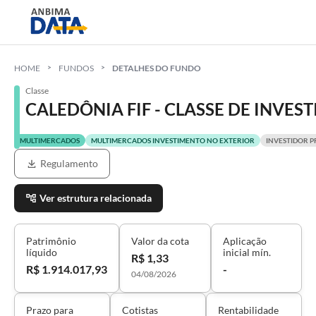
HOME
FUNDOS
DETALHES DO FUNDO
Classe
CALEDÔNIA FIF - CLASSE DE INVE
MULTIMERCADOS
MULTIMERCADOS INVESTIMENTO NO EXTERIOR
INVESTIDOR P
Regulamento
Ver estrutura relacionada
Patrimônio
Valor da cota
Aplicação
líquido
inicial mín.
R$ 1,33
R$ 1.914.017,93
-
04/08/2026
Prazo para
Cotistas
Rentabilidade