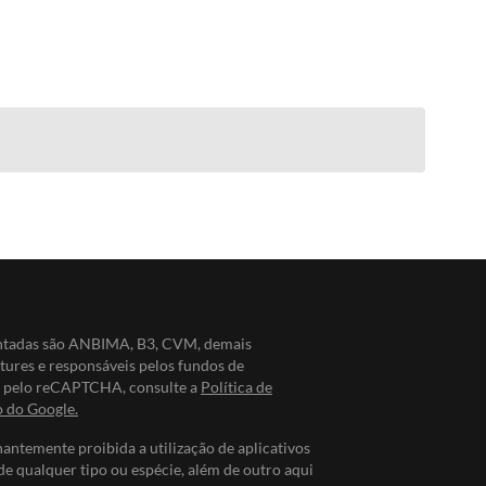
entadas são ANBIMA, B3, CVM, demais
ntures e responsáveis pelos fundos de
do pelo reCAPTCHA, consulte a
Política de
o do Google.
nantemente proibida a utilização de aplicativos
de qualquer tipo ou espécie, além de outro aqui