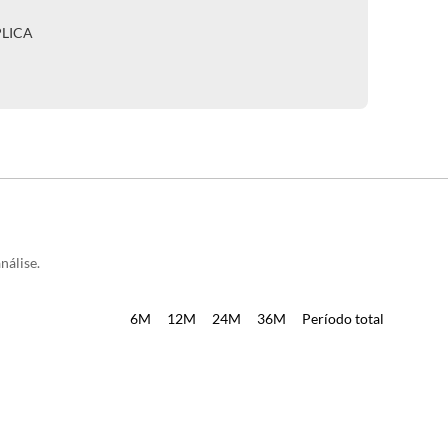
PLICA
nálise.
6M
12M
24M
36M
Período total