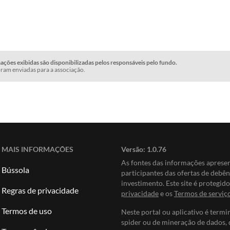
ções exibidas são disponibilizadas pelos responsáveis pelo fundo.
ram enviadas para a associação.
MAIS INFORMAÇÕES
Versão:
1.0.76
As fontes das informações apres
Bússola
participantes das ofertas de debê
investimento. Este site é protegi
Regras de privacidade
privacidade
e os
Termos de serviç
Termos de uso
Neste portal ou aplicativo é termi
spider ou de mineração de dados, 