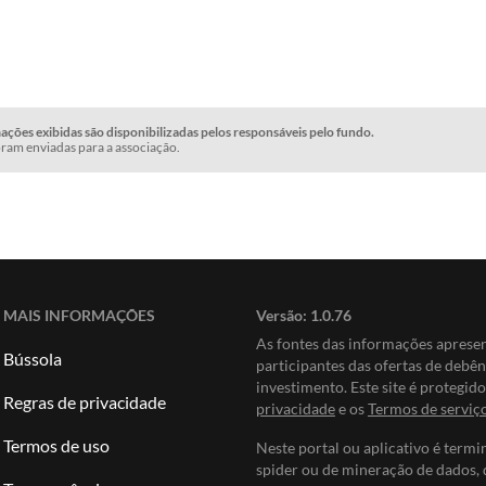
ções exibidas são disponibilizadas pelos responsáveis pelo fundo.
ram enviadas para a associação.
MAIS INFORMAÇÕES
Versão:
1.0.76
As fontes das informações apres
Bússola
participantes das ofertas de debê
investimento. Este site é protegi
Regras de privacidade
privacidade
e os
Termos de serviç
Termos de uso
Neste portal ou aplicativo é termi
spider ou de mineração de dados, 