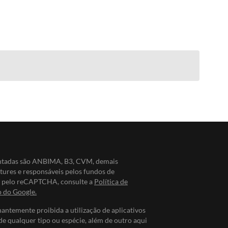
entadas são ANBIMA, B3, CVM, demais
ntures e responsáveis pelos fundos de
do pelo reCAPTCHA, consulte a
Política de
o do Google.
nantemente proibida a utilização de aplicativos
de qualquer tipo ou espécie, além de outro aqui