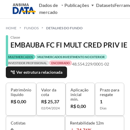
Dados de
Publicações
Datasets
Ferram
mercado
HOME
FUNDOS
DETALHES DO FUNDO
Classe
EMBAUBA FC FI MULT CRED PRIV IE
MULTIMERCADOS
MULTIMERCADOS INVESTIMENTO NO EXTERIOR
INVESTIDOR PROFISSIONAL
ENCERRADO
48.554.229/0001-02
Ver estrutura relacionada
Patrimônio
Valor da
Aplicação
Prazo para
líquido
cota
inicial
resgate
mín.
R$ 0,00
R$ 25,37
1
R$ 0,00
02/04/2024
Dias
Cotistas
Rentabilidade 12m
0
-74,76%