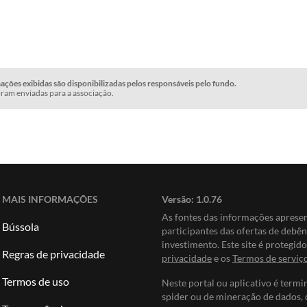
ções exibidas são disponibilizadas pelos responsáveis pelo fundo.
ram enviadas para a associação.
MAIS INFORMAÇÕES
Versão:
1.0.76
As fontes das informações apres
Bússola
participantes das ofertas de debê
investimento. Este site é protegi
Regras de privacidade
privacidade
e os
Termos de serviç
Termos de uso
Neste portal ou aplicativo é termi
spider ou de mineração de dados, 