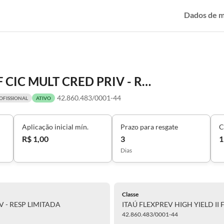
Dados de 
ITAÚ FLEXPREV HIGH YIELD II FIF CIC MULT CRED PRIV - RESP LIMITADA
42.860.483/0001-44
OFISSIONAL
ATIVO
Aplicação inicial mín.
Prazo para resgate
C
R$ 1,00
3
1
Dias
Classe
V - RESP LIMITADA
ITAÚ FLEXPREV HIGH YIELD II 
42.860.483/0001-44