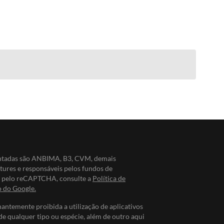
entadas são ANBIMA, B3, CVM, demais
ntures e responsáveis pelos fundos de
do pelo reCAPTCHA, consulte a
Política de
o do Google.
nantemente proibida a utilização de aplicativos
de qualquer tipo ou espécie, além de outro aqui