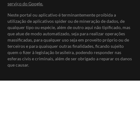
serviço do Google.
Neste portal ou aplicativo é terminantemente proibida a
utilização de aplicativos spider ou de mineração de dados, de
qualquer tipo ou espécie, além de outro aqui não tipificado, mas
que atue de modo automatizado, seja para realizar operações
massificadas, para qualquer uso seja em proveito próprio ou de
terceiros e para quaisquer outras finalidades, ficando sujeito
quem o fizer à legislação brasileira, podendo responder nas
esferas civis e criminais, além de ser obrigado a reparar os danos
que causar.