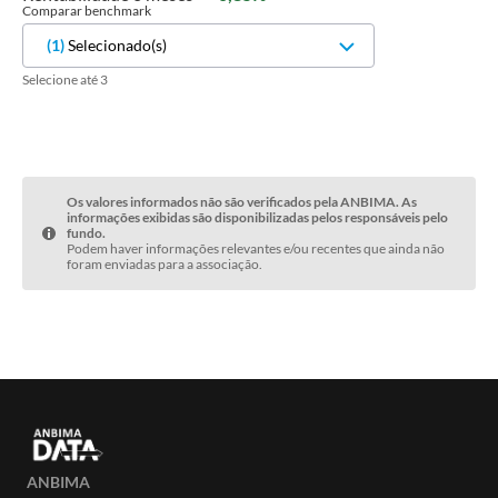
Comparar benchmark
(
1
)
Selecionado(s)
Selecione até 3
Os valores informados não são verificados pela ANBIMA. As
informações exibidas são disponibilizadas pelos responsáveis pelo
fundo.
Podem haver informações relevantes e/ou recentes que ainda não
foram enviadas para a associação.
ANBIMA