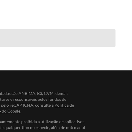
entadas são ANBIMA, B3, CVM, demais
ntures e responsáveis pelos fundos de
do pelo reCAPTCHA, consulte a
Política de
o do Google.
nantemente proibida a utilização de aplicativos
de qualquer tipo ou espécie, além de outro aqui