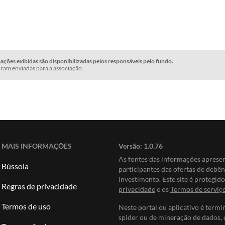
ções exibidas são disponibilizadas pelos responsáveis pelo fundo.
ram enviadas para a associação.
MAIS INFORMAÇÕES
Versão:
1.0.76
As fontes das informações apres
Bússola
participantes das ofertas de debê
investimento. Este site é protegi
Regras de privacidade
privacidade
e os
Termos de serviç
Termos de uso
Neste portal ou aplicativo é termi
spider ou de mineração de dados, 