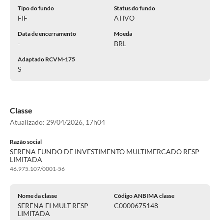
Tipo do fundo
Status do fundo
FIF
ATIVO
Data de encerramento
Moeda
-
BRL
Adaptado RCVM-175
S
Classe
Atualizado:
29/04/2026, 17h04
Razão social
SERENA FUNDO DE INVESTIMENTO MULTIMERCADO RESP
LIMITADA
46.975.107/0001-56
Nome da classe
Código ANBIMA classe
SERENA FI MULT RESP
C0000675148
LIMITADA