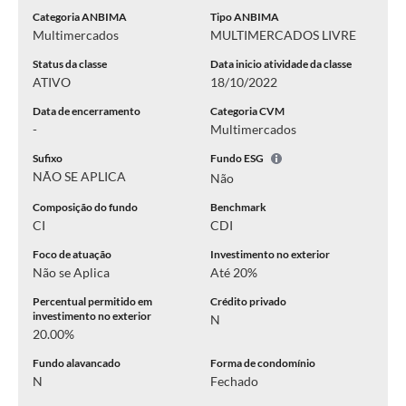
Categoria ANBIMA
Tipo ANBIMA
Multimercados
MULTIMERCADOS LIVRE
Status da classe
Data inicio atividade da classe
ATIVO
18/10/2022
Data de encerramento
Categoria CVM
-
Multimercados
Sufixo
Fundo ESG
NÃO SE APLICA
Não
Composição do fundo
Benchmark
CI
CDI
Foco de atuação
Investimento no exterior
Não se Aplica
Até 20%
Percentual permitido em
Crédito privado
investimento no exterior
N
20.00%
Fundo alavancado
Forma de condomínio
N
Fechado