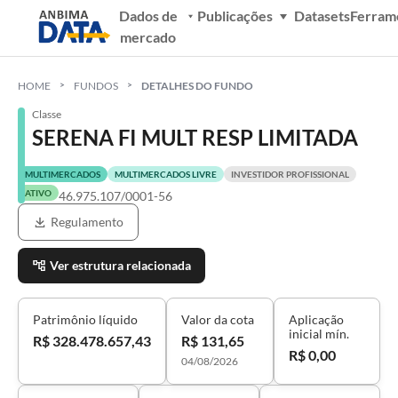
Dados de
Publicações
Datasets
Ferram
mercado
HOME
FUNDOS
DETALHES DO FUNDO
Classe
SERENA FI MULT RESP LIMITADA
MULTIMERCADOS
MULTIMERCADOS LIVRE
INVESTIDOR PROFISSIONAL
ATIVO
46.975.107/0001-56
Regulamento
Ver estrutura relacionada
Patrimônio líquido
Valor da cota
Aplicação
inicial mín.
R$ 328.478.657,43
R$ 131,65
R$ 0,00
04/08/2026