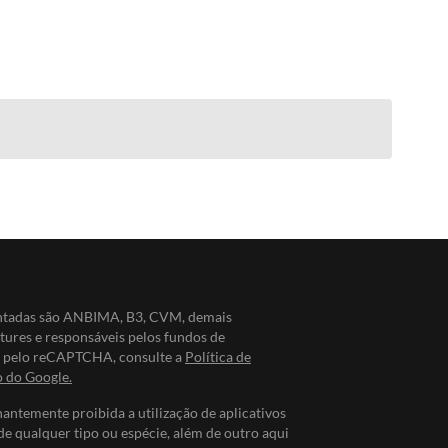
entadas são ANBIMA, B3, CVM, demais
ntures e responsáveis pelos fundos de
do pelo reCAPTCHA, consulte a
Política de
o do Google.
nantemente proibida a utilização de aplicativos
de qualquer tipo ou espécie, além de outro aqui