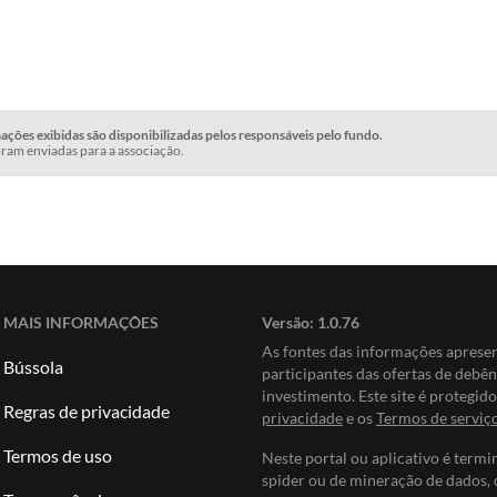
ções exibidas são disponibilizadas pelos responsáveis pelo fundo.
ram enviadas para a associação.
MAIS INFORMAÇÕES
Versão:
1.0.76
As fontes das informações apres
Bússola
participantes das ofertas de debê
investimento. Este site é protegi
Regras de privacidade
privacidade
e os
Termos de serviç
Termos de uso
Neste portal ou aplicativo é termi
spider ou de mineração de dados, 