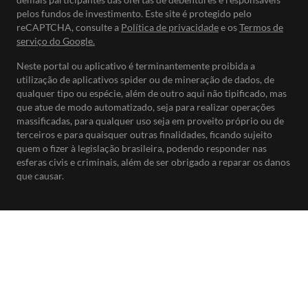
pelos fundos de investimento. Este site é protegido pelo
reCAPTCHA, consulte a
Política de privacidade
e os
Termos de
serviço do Google.
Neste portal ou aplicativo é terminantemente proibida a
utilização de aplicativos spider ou de mineração de dados, de
qualquer tipo ou espécie, além de outro aqui não tipificado, mas
que atue de modo automatizado, seja para realizar operações
massificadas, para qualquer uso seja em proveito próprio ou de
terceiros e para quaisquer outras finalidades, ficando sujeito
quem o fizer à legislação brasileira, podendo responder nas
esferas civis e criminais, além de ser obrigado a reparar os danos
que causar.