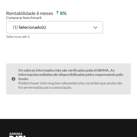
Rentabilidade
6 meses
8
%
Comparar benchmark
(
1
)
Selecionado(s)
Selecione até 3
Os valores informados não são verificados pela ANBIMA. As
informações exibidas são disponibilizadas pelos responsáveis pelo
fundo.
Podem haver informações relevantes e/ou recentes que ainda não
foram enviadas para a associação.