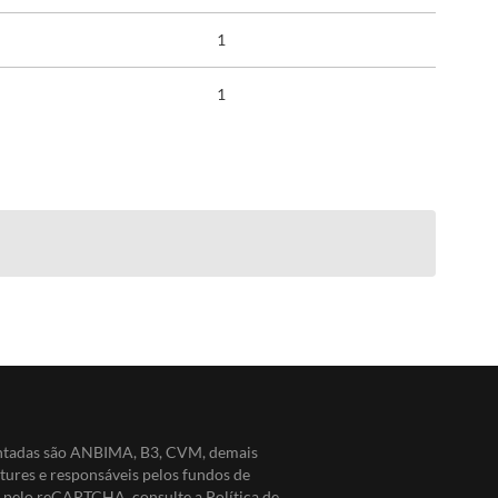
1
1
entadas são ANBIMA, B3, CVM, demais
ntures e responsáveis pelos fundos de
do pelo reCAPTCHA, consulte a
Política de