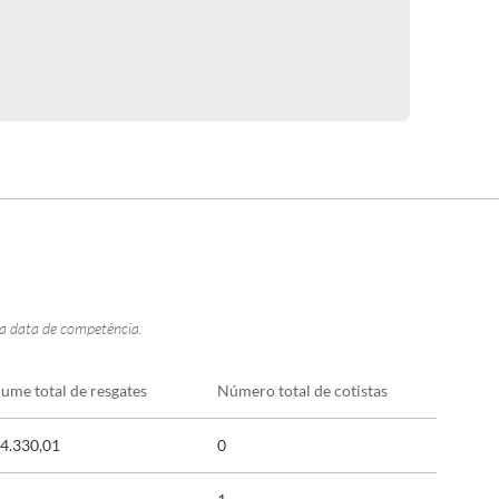
na data de competência.
lume total de resgates
Número total de cotistas
4.330,01
0