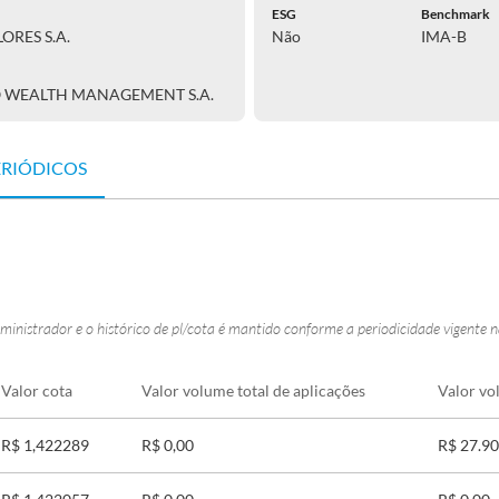
ESG
Benchmark
ORES S.A.
Não
IMA-B
O WEALTH MANAGEMENT S.A.
ERIÓDICOS
ministrador e o histórico de pl/cota é mantido conforme a periodicidade vigente 
Valor cota
Valor volume total de aplicações
Valor vo
R$ 1,422289
R$ 0,00
R$ 27.90