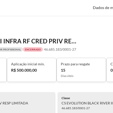
Dados de 
CS EVOLUTION BLACK RIVER II FI INFRA RF CRED PRIV RESP LIMITADA
46.685.183/0001-27
OR PROFISSIONAL
ENCERRADO
Aplicação inicial mín.
Prazo para resgate
C
R$ 500.000,00
15
0
Dias úteis
Classe
IV RESP LIMITADA
CS EVOLUTION BLACK RIVER II
46.685.183/0001-27