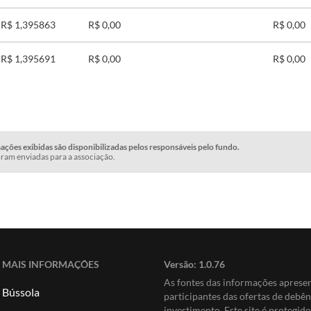
R$ 1,395863
R$ 0,00
R$ 0,00
R$ 1,395691
R$ 0,00
R$ 0,00
ções exibidas são disponibilizadas pelos responsáveis pelo fundo.
ram enviadas para a associação.
MAIS INFORMAÇÕES
Versão:
1.0.76
As fontes das informações apres
Bússola
participantes das ofertas de debê
investimento. Este site é protegi