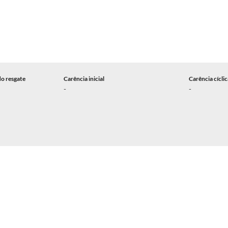
do resgate
Carência inicial
Carência cícli
-
-