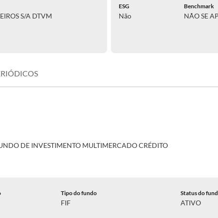
ESG
Benchmark
EIROS S/A DTVM
Não
NÃO SE A
ERIÓDICOS
 FUNDO DE INVESTIMENTO MULTIMERCADO CRÉDITO
o
Tipo do fundo
Status do fun
FIF
ATIVO