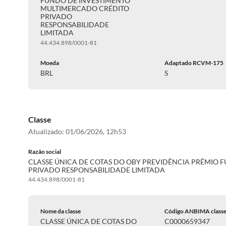
FUNDO DE INVESTIMENTO
MULTIMERCADO CRÉDITO
PRIVADO
RESPONSABILIDADE
LIMITADA
44.434.898/0001-81
Moeda
Adaptado RCVM-175
BRL
S
Classe
Atualizado:
01/06/2026, 12h53
Razão social
CLASSE ÚNICA DE COTAS DO OBY PREVIDÊNCIA PRÊMIO
PRIVADO RESPONSABILIDADE LIMITADA
44.434.898/0001-81
Nome da classe
Código ANBIMA class
CLASSE ÚNICA DE COTAS DO
C0000659347