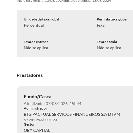
Inicio da vigência: 13/08/2024
Início da vigência: 13/08/2024
Unidade da taxa global
Perfil da taxa global
Percentual
Fixa
Taxa de entrada
Taxa de saída
Não se aplica
Não se aplica
Prestadores
Fundo/Casca
Atualizado: 07/08/2026, 15h44
Administrador
BTG PACTUAL SERVICOS FINANCEIROS S/A DTVM
59.281.253/0001-23
Gestor
OBY CAPITAL