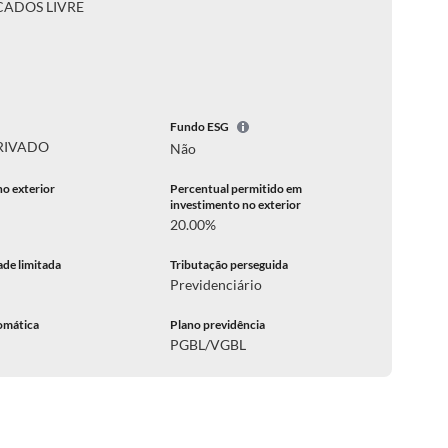
ADOS LIVRE
Fundo ESG
RIVADO
Não
no exterior
Percentual permitido em
investimento no exterior
20.00%
ade limitada
Tributação perseguida
Previdenciário
omática
Plano previdência
PGBL/VGBL