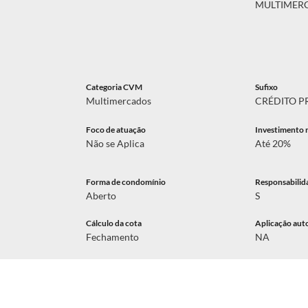
MULTIMERC
Categoria CVM
Sufixo
Multimercados
CRÉDITO P
Foco de atuação
Investimento 
Não se Aplica
Até 20%
Forma de condomínio
Responsabilid
Aberto
S
Cálculo da cota
Aplicação aut
Fechamento
NA