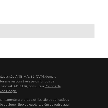
entadas são ANBIMA, B3, CVM, demais
ntures e responsáveis pelos fundos de
do pelo reCAPTCHA, consulte a
Política de
o do Google.
nantemente proibida a utilização de aplicativos
de qualquer tipo ou espécie, além de outro aqui