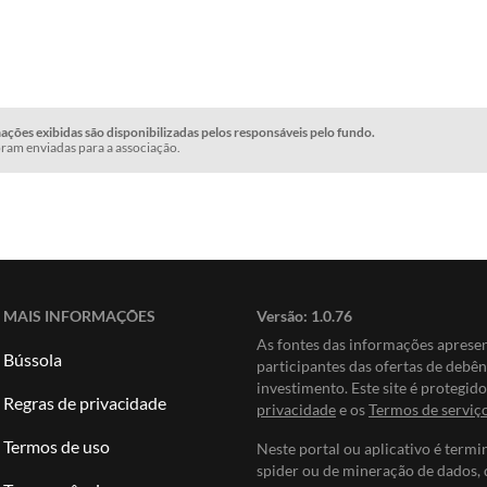
ções exibidas são disponibilizadas pelos responsáveis pelo fundo.
ram enviadas para a associação.
MAIS INFORMAÇÕES
Versão:
1.0.76
As fontes das informações apres
Bússola
participantes das ofertas de debê
investimento. Este site é protegi
Regras de privacidade
privacidade
e os
Termos de serviç
Termos de uso
Neste portal ou aplicativo é termi
spider ou de mineração de dados, 