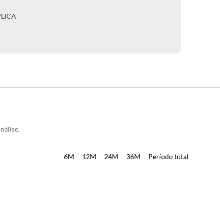
PLICA
nálise.
6M
12M
24M
36M
Período total