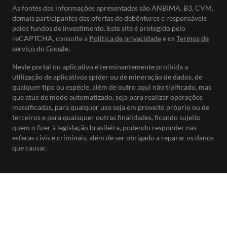
As fontes das informações apresentadas são ANBIMA, B3, CVM,
demais participantes das ofertas de debêntures e responsáveis
pelos fundos de investimento. Este site é protegido pelo
reCAPTCHA, consulte a
Política de privacidade
e os
Termos de
serviço do Google.
Neste portal ou aplicativo é terminantemente proibida a
utilização de aplicativos spider ou de mineração de dados, de
qualquer tipo ou espécie, além de outro aqui não tipificado, mas
que atue de modo automatizado, seja para realizar operações
massificadas, para qualquer uso seja em proveito próprio ou de
terceiros e para quaisquer outras finalidades, ficando sujeito
quem o fizer à legislação brasileira, podendo responder nas
esferas civis e criminais, além de ser obrigado a reparar os danos
que causar.