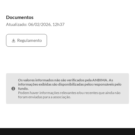
Documentos
Atualizado:
06/02/2026, 12h37
Regulamento
Os valores informados não são verificados pela ANBIMA. As
informações exibidas são disponibilizadas pelos responsáveis pelo
fundo.
Podem haver informações relevantes e/ou recentes que ainda não
foram enviadas para a associação.