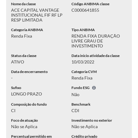
Nome da classe
Código ANBIMA classe
ACE CAPITAL VANTAGE
C0000641855
INSTITUCIONAL FIF RF LP
RESP LIMITADA
Categoria ANBIMA
Tipo ANBIMA
Renda Fixa
RENDA FIXA DURAÇÃO
LIVRE GRAU DE
INVESTIMENTO
Status da classe
Data inicio atividade da classe
ATIVO
10/03/2022
Data de encerramento
Categoria CVM
-
Renda Fixa
Sufixo
Fundo ESG
LONGO PRAZO
Não
Composição do fundo
Benchmark
CI
CDI
Foco de atuação
Investimento no exterior
Não se Aplica
Não se Aplica
Percentual permitido em
Crédito privado