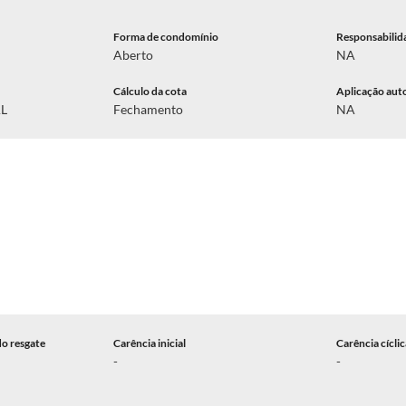
Forma de condomínio
Responsabilid
Aberto
NA
Cálculo da cota
Aplicação aut
AL
Fechamento
NA
do resgate
Carência inicial
Carência cícli
-
-