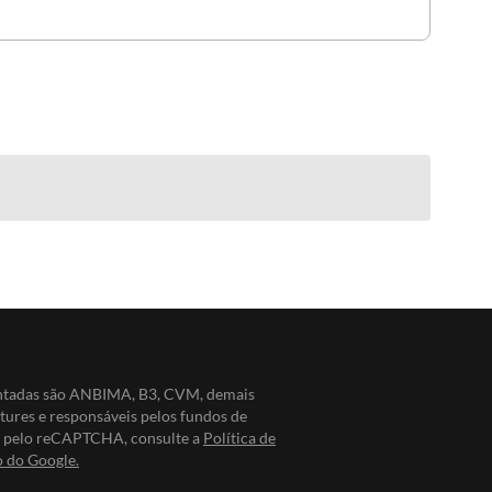
entadas são ANBIMA, B3, CVM, demais
ntures e responsáveis pelos fundos de
do pelo reCAPTCHA, consulte a
Política de
o do Google.