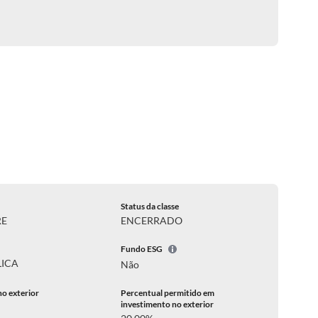
Status da classe
RE
ENCERRADO
Fundo ESG
LICA
Não
no exterior
Percentual permitido em
investimento no exterior