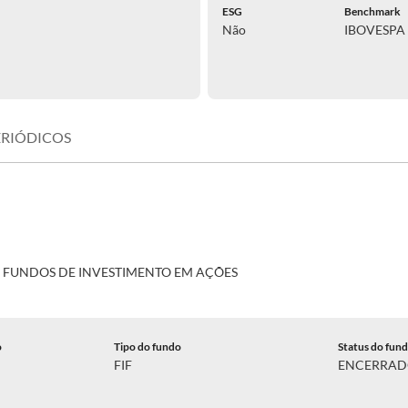
ESG
Benchmark
Não
IBOVESP
ERIÓDICOS
E FUNDOS DE INVESTIMENTO EM AÇÕES
o
Tipo do fundo
Status do fun
FIF
ENCERRA