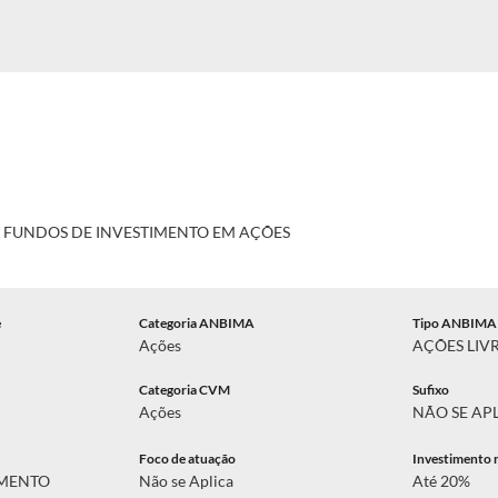
E FUNDOS DE INVESTIMENTO EM AÇÕES
e
Categoria ANBIMA
Tipo ANBIMA
Ações
AÇÕES LIV
Categoria CVM
Sufixo
Ações
NÃO SE AP
Foco de atuação
Investimento 
AMENTO
Não se Aplica
Até 20%