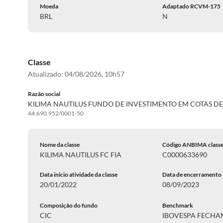
Moeda
Adaptado RCVM-175
BRL
N
Classe
Atualizado:
04/08/2026, 10h57
Razão social
KILIMA NAUTILUS FUNDO DE INVESTIMENTO EM COTAS D
44.690.952/0001-50
Nome da classe
Código ANBIMA class
KILIMA NAUTILUS FC FIA
C0000633690
Data inicio atividade da classe
Data de encerramento
20/01/2022
08/09/2023
Composição do fundo
Benchmark
CIC
IBOVESPA FECH