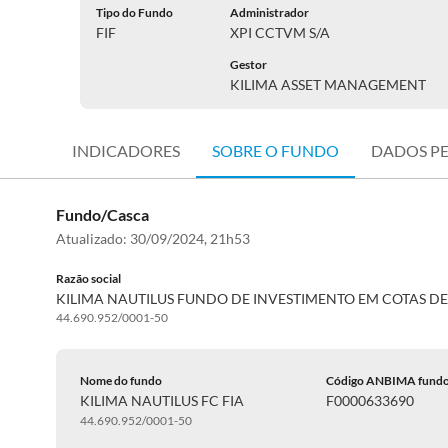
Tipo do Fundo
Administrador
FIF
XPI CCTVM S/A
Gestor
KILIMA ASSET MANAGEMENT
INDICADORES
SOBRE O FUNDO
DADOS P
Fundo/Casca
Atualizado:
30/09/2024, 21h53
Razão social
KILIMA NAUTILUS FUNDO DE INVESTIMENTO EM COTAS D
44.690.952/0001-50
Nome do fundo
Código ANBIMA fund
KILIMA NAUTILUS FC FIA
F0000633690
44.690.952/0001-50