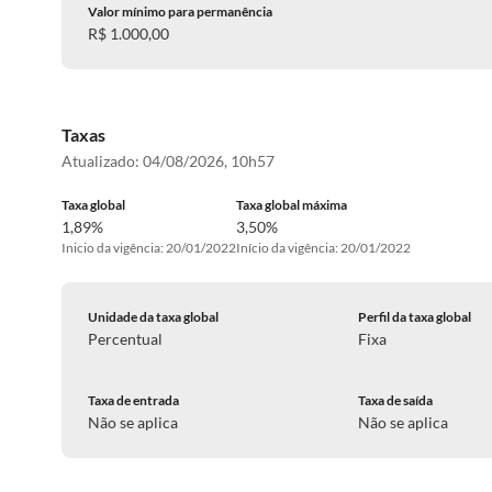
Valor mínimo para permanência
R$ 1.000,00
Taxas
Atualizado:
04/08/2026, 10h57
Taxa global
Taxa global máxima
1,89%
3,50%
Inicio da vigência: 20/01/2022
Início da vigência: 20/01/2022
Unidade da taxa global
Perfil da taxa global
Percentual
Fixa
Taxa de entrada
Taxa de saída
Não se aplica
Não se aplica