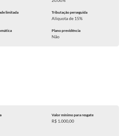
20.00%
ade limitada
Tributação perseguida
Alíquota de 15%
omática
Plano previdência
Não
ca
Valor mínimo para resgate
R$ 1.000,00