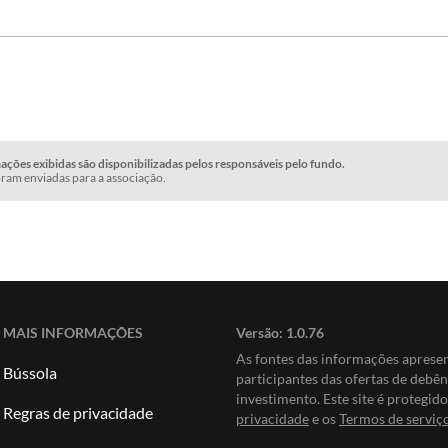
ções exibidas são disponibilizadas pelos responsáveis pelo fundo.
ram enviadas para a associação.
MAIS INFORMAÇÕES
Versão:
1.0.76
As fontes das informações apres
Bússola
participantes das ofertas de debê
investimento. Este site é protegi
Regras de privacidade
privacidade
e os
Termos de serviç