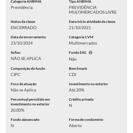
Categoria ANBIMA
Tipo ANBIMA
Previdência
PREVIDÊNCIA
MULTIMERCADOS LIVRE
Status da classe
Data inicio atividade da classe
ENCERRADO
21/10/2021
Data de encerramento
Categoria CVM
23/10/2024
Multimercados
Sufixo
Fundo ESG
NÃO SE APLICA
Não
Composição do fundo
Benchmark
CIPC
CDI
Foco de atuação
Investimento no exterior
Não se Aplica
Até 20%
Percentual permitido em
Crédito privado
investimento no exterior
N
20.00%
Fundo alavancado
Forma de condomínio
N
Aberto