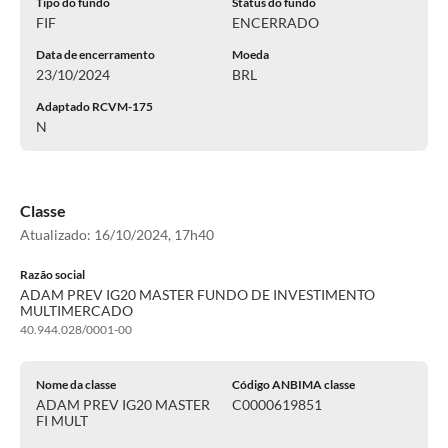
Tipo do fundo
Status do fundo
FIF
ENCERRADO
Data de encerramento
Moeda
23/10/2024
BRL
Adaptado RCVM-175
N
Classe
Atualizado:
16/10/2024, 17h40
Razão social
ADAM PREV IG20 MASTER FUNDO DE INVESTIMENTO
MULTIMERCADO
40.944.028/0001-00
Nome da classe
Código ANBIMA classe
ADAM PREV IG20 MASTER
C0000619851
FI MULT