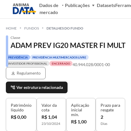
Dados de
Publicações
Datasets
Ferram
mercado
HOME
FUNDOS
DETALHES DO FUNDO
Classe
ADAM PREV IG20 MASTER FI MULT
PREVIDÊNCIA
PREVIDÊNCIA MULTIMERCADOS LIVRE
INVESTIDOR PROFISSIONAL
ENCERRADO
40.944.028/0001-00
Regulamento
Ver estrutura relacionada
Patrimônio
Valor da
Aplicação
Prazo para
líquido
cota
inicial
resgate
mín.
R$ 0,00
R$ 1,04
2
R$ 1,00
23/10/2024
Dias