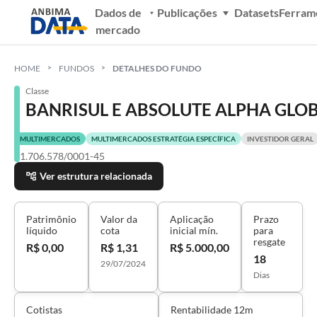
Dados de
Publicações
Datasets
Ferram
mercado
HOME
FUNDOS
DETALHES DO FUNDO
Classe
BANRISUL E ABSOLUTE ALPHA GLOB
MULTIMERCADOS
MULTIMERCADOS ESTRATÉGIA ESPECÍFICA
INVESTIDOR GERAL
41.706.578/0001-45
Ver estrutura relacionada
Patrimônio
Valor da
Aplicação
Prazo
líquido
cota
inicial mín.
para
resgate
R$ 0,00
R$ 1,31
R$ 5.000,00
18
29/07/2024
Dias
Cotistas
Rentabilidade 12m