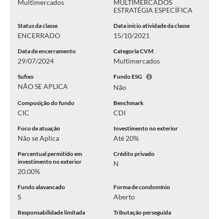
Multimercados
MULTIMERCADOS
ESTRATÉGIA ESPECÍFICA
Status da classe
Data inicio atividade da classe
ENCERRADO
15/10/2021
Data de encerramento
Categoria CVM
29/07/2024
Multimercados
Sufixo
Fundo ESG
NÃO SE APLICA
Não
Composição do fundo
Benchmark
CIC
CDI
Foco de atuação
Investimento no exterior
Não se Aplica
Até 20%
Percentual permitido em
Crédito privado
investimento no exterior
N
20.00%
Fundo alavancado
Forma de condomínio
S
Aberto
Responsabilidade limitada
Tributação perseguida