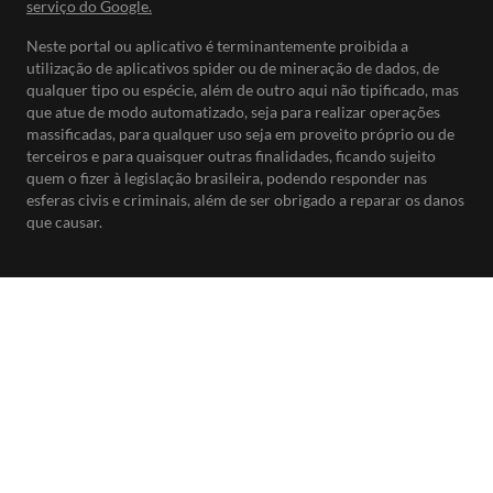
serviço do Google.
Neste portal ou aplicativo é terminantemente proibida a
utilização de aplicativos spider ou de mineração de dados, de
qualquer tipo ou espécie, além de outro aqui não tipificado, mas
que atue de modo automatizado, seja para realizar operações
massificadas, para qualquer uso seja em proveito próprio ou de
terceiros e para quaisquer outras finalidades, ficando sujeito
quem o fizer à legislação brasileira, podendo responder nas
esferas civis e criminais, além de ser obrigado a reparar os danos
que causar.