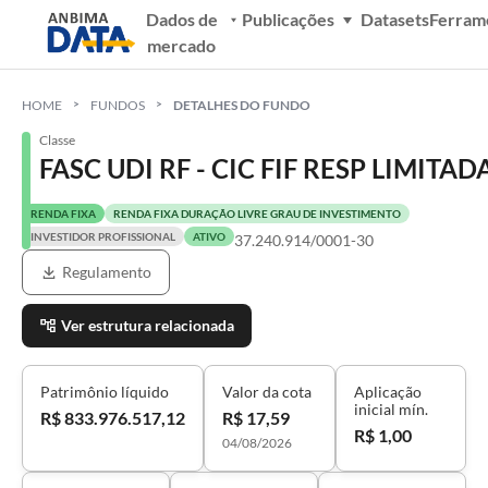
Dados de
Publicações
Datasets
Ferram
mercado
HOME
FUNDOS
DETALHES DO FUNDO
Classe
FASC UDI RF - CIC FIF RESP LIMITAD
RENDA FIXA
RENDA FIXA DURAÇÃO LIVRE GRAU DE INVESTIMENTO
INVESTIDOR PROFISSIONAL
ATIVO
37.240.914/0001-30
Regulamento
Ver estrutura relacionada
Patrimônio líquido
Valor da cota
Aplicação
inicial mín.
R$ 833.976.517,12
R$ 17,59
R$ 1,00
04/08/2026