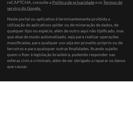
reCAPTCHA, consulte a
Política de privacidade
e os
Termos de
serviço do Google.
Neste portal ou aplicativo é terminantemente proibida a
utilização de aplicativos spider ou de mineração de dados, de
qualquer tipo ou espécie, além de outro aqui não tipificado, mas
que atue de modo automatizado, seja para realizar operações
massificadas, para qualquer uso seja em proveito próprio ou de
terceiros e para quaisquer outras finalidades, ficando sujeito
quem o fizer à legislação brasileira, podendo responder nas
esferas civis e criminais, além de ser obrigado a reparar os danos
que causar.