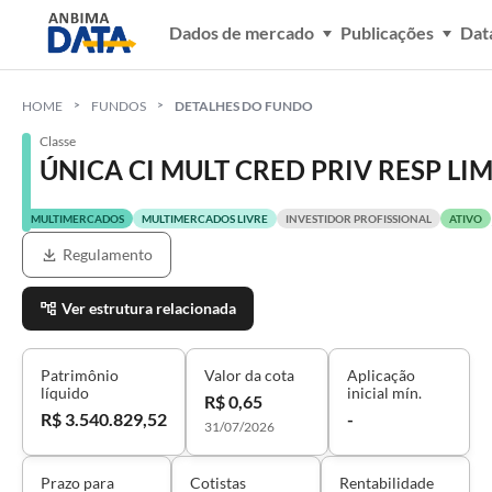
Dados de mercado
Publicações
Dat
HOME
FUNDOS
DETALHES DO FUNDO
Classe
ÚNICA CI MULT CRED PRIV RESP LI
MULTIMERCADOS
MULTIMERCADOS LIVRE
INVESTIDOR PROFISSIONAL
ATIVO
Regulamento
Ver estrutura relacionada
Patrimônio
Valor da cota
Aplicação
líquido
inicial mín.
R$ 0,65
R$ 3.540.829,52
-
31/07/2026
Prazo para
Cotistas
Rentabilidade