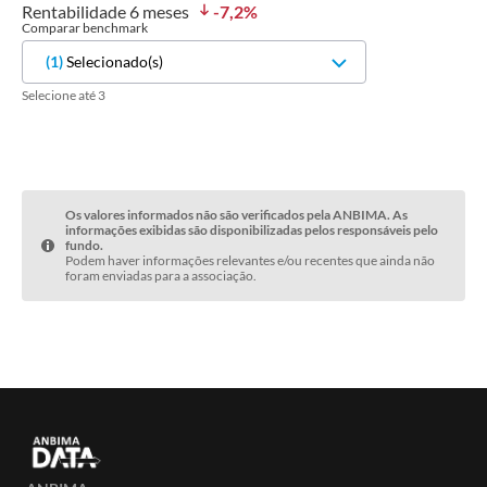
Rentabilidade
6 meses
-7,2
%
Comparar benchmark
(
1
)
Selecionado(s)
Selecione até 3
Os valores informados não são verificados pela ANBIMA. As
informações exibidas são disponibilizadas pelos responsáveis pelo
fundo.
Podem haver informações relevantes e/ou recentes que ainda não
foram enviadas para a associação.