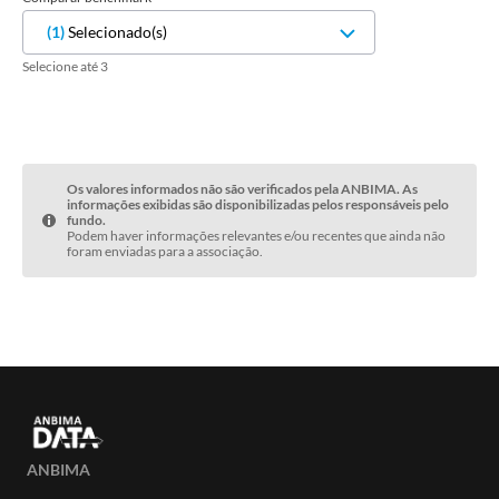
(
1
)
Selecionado(s)
Selecione até 3
Os valores informados não são verificados pela ANBIMA. As
informações exibidas são disponibilizadas pelos responsáveis pelo
fundo.
Podem haver informações relevantes e/ou recentes que ainda não
foram enviadas para a associação.
ANBIMA