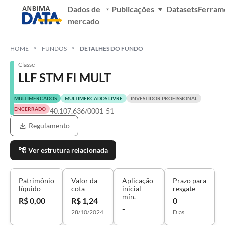
Dados de
Publicações
Datasets
Ferram
mercado
HOME
FUNDOS
DETALHES DO FUNDO
Classe
LLF STM FI MULT
MULTIMERCADOS
MULTIMERCADOS LIVRE
INVESTIDOR PROFISSIONAL
ENCERRADO
40.107.636/0001-51
Regulamento
Ver estrutura relacionada
Patrimônio
Valor da
Aplicação
Prazo para
líquido
cota
inicial
resgate
mín.
R$ 0,00
R$ 1,24
0
-
28/10/2024
Dias