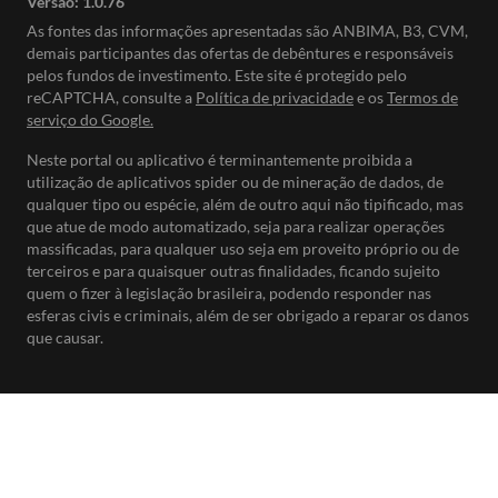
Versão:
1.0.76
As fontes das informações apresentadas são ANBIMA, B3, CVM,
demais participantes das ofertas de debêntures e responsáveis
pelos fundos de investimento. Este site é protegido pelo
reCAPTCHA, consulte a
Política de privacidade
e os
Termos de
serviço do Google.
Neste portal ou aplicativo é terminantemente proibida a
utilização de aplicativos spider ou de mineração de dados, de
qualquer tipo ou espécie, além de outro aqui não tipificado, mas
que atue de modo automatizado, seja para realizar operações
massificadas, para qualquer uso seja em proveito próprio ou de
terceiros e para quaisquer outras finalidades, ficando sujeito
quem o fizer à legislação brasileira, podendo responder nas
esferas civis e criminais, além de ser obrigado a reparar os danos
que causar.