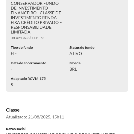
CONSERVADOR FUNDO
DE INVESTIMENTO
FINANCEIRO - CLASSE DE
INVESTIMENTO RENDA
FIXA CRÉDITO PRIVADO –
RESPONSABILIDADE
LIMITADA
38.421.363/0001-73
Tipo do fundo
Status do fundo
FIF
ATIVO
Data de encerramento
Moeda
-
BRL
Adaptado RCVM-175
S
Classe
Atualizado:
21/08/2025, 15h11
Razão social