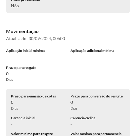
Não
Movimentação
Atualizado:
30/09/2024, 00h00
Aplicação inicial mínima
Aplicação adicional mínima
-
-
Prazo para resgate
0
Dias
Prazo para emissão de cotas
Prazo para conversão do resgate
0
0
Dias
Dias
Carência inicial
Carência cíclica
-
-
Valor mínimo para resgate
Valor mínimo para permanência