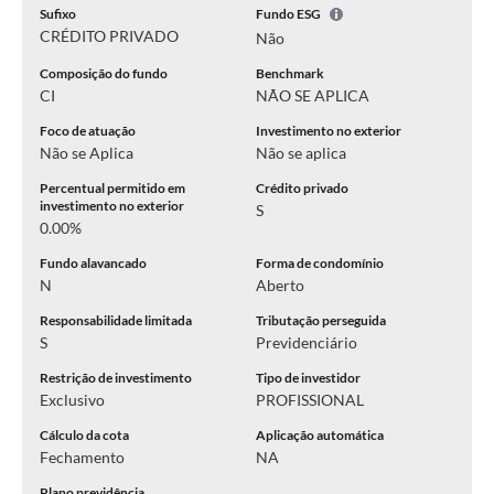
Sufixo
Fundo ESG
CRÉDITO PRIVADO
Não
Composição do fundo
Benchmark
CI
NÃO SE APLICA
Foco de atuação
Investimento no exterior
Não se Aplica
Não se aplica
Percentual permitido em
Crédito privado
investimento no exterior
S
0.00%
Fundo alavancado
Forma de condomínio
N
Aberto
Responsabilidade limitada
Tributação perseguida
S
Previdenciário
Restrição de investimento
Tipo de investidor
Exclusivo
PROFISSIONAL
Cálculo da cota
Aplicação automática
Fechamento
NA
Plano previdência