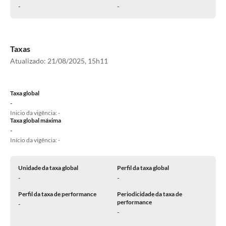
-
-
Taxas
Atualizado:
21/08/2025, 15h11
Taxa global
-
Inicio da vigência: -
Taxa global máxima
-
Início da vigência: -
Unidade da taxa global
Perfil da taxa global
-
-
Perfil da taxa de performance
Periodicidade da taxa de
performance
-
-