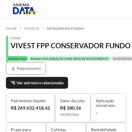
HOME
FUNDOS
DETALHES DO FUNDO
Classe
VIVEST FPP CONSERVADOR FUNDO D
RENDA FIXA
RENDA FIXA DURAÇÃO LIVRE GRAU DE INVESTIMENTO
INVESTIDOR 
Regulamento
Ver estrutura relacionada
Patrimônio líquido
Valor da cota
Aplicação
inicial mín.
R$ 269.632.418,42
R$ 180,56
-
04/08/2026
Prazo para
Cotistas
Rentabilidade