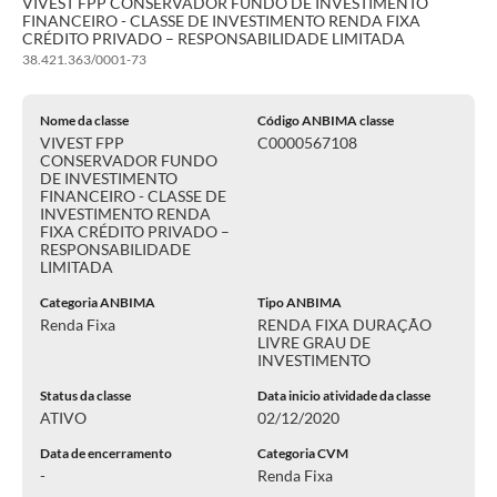
VIVEST FPP CONSERVADOR FUNDO DE INVESTIMENTO
FINANCEIRO - CLASSE DE INVESTIMENTO RENDA FIXA
CRÉDITO PRIVADO – RESPONSABILIDADE LIMITADA
38.421.363/0001-73
Nome da classe
Código ANBIMA classe
VIVEST FPP
C0000567108
CONSERVADOR FUNDO
DE INVESTIMENTO
FINANCEIRO - CLASSE DE
INVESTIMENTO RENDA
FIXA CRÉDITO PRIVADO –
RESPONSABILIDADE
LIMITADA
Categoria ANBIMA
Tipo ANBIMA
Renda Fixa
RENDA FIXA DURAÇÃO
LIVRE GRAU DE
INVESTIMENTO
Status da classe
Data inicio atividade da classe
ATIVO
02/12/2020
Data de encerramento
Categoria CVM
-
Renda Fixa