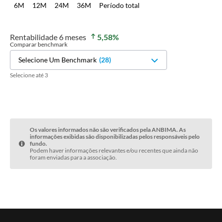
6M
12M
24M
36M
Período total
Rentabilidade
6 meses
5,58
%
Comparar benchmark
Selecione Um Benchmark
(
28
)
Selecione até 3
Os valores informados não são verificados pela ANBIMA. As
informações exibidas são disponibilizadas pelos responsáveis pelo
fundo.
Podem haver informações relevantes e/ou recentes que ainda não
foram enviadas para a associação.