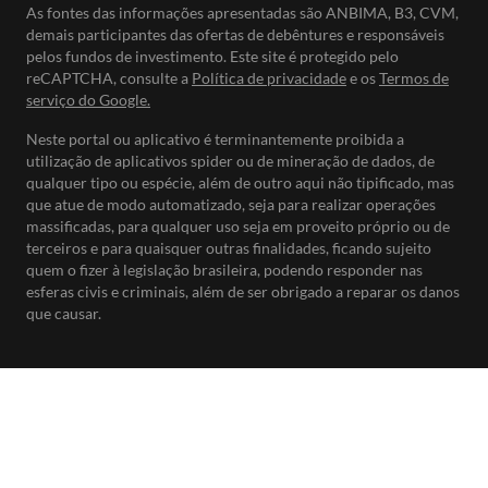
As fontes das informações apresentadas são ANBIMA, B3, CVM,
demais participantes das ofertas de debêntures e responsáveis
pelos fundos de investimento. Este site é protegido pelo
reCAPTCHA, consulte a
Política de privacidade
e os
Termos de
serviço do Google.
Neste portal ou aplicativo é terminantemente proibida a
utilização de aplicativos spider ou de mineração de dados, de
qualquer tipo ou espécie, além de outro aqui não tipificado, mas
que atue de modo automatizado, seja para realizar operações
massificadas, para qualquer uso seja em proveito próprio ou de
terceiros e para quaisquer outras finalidades, ficando sujeito
quem o fizer à legislação brasileira, podendo responder nas
esferas civis e criminais, além de ser obrigado a reparar os danos
que causar.