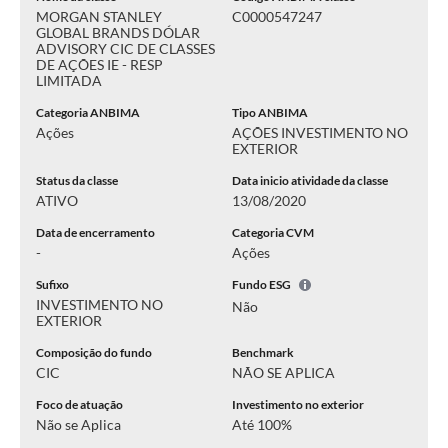
MORGAN STANLEY
C0000547247
GLOBAL BRANDS DÓLAR
ADVISORY CIC DE CLASSES
DE AÇÕES IE - RESP
LIMITADA
Categoria ANBIMA
Tipo ANBIMA
Ações
AÇÕES INVESTIMENTO NO
EXTERIOR
Status da classe
Data inicio atividade da classe
ATIVO
13/08/2020
Data de encerramento
Categoria CVM
-
Ações
Sufixo
Fundo ESG
INVESTIMENTO NO
Não
EXTERIOR
Composição do fundo
Benchmark
CIC
NÃO SE APLICA
Foco de atuação
Investimento no exterior
Não se Aplica
Até 100%