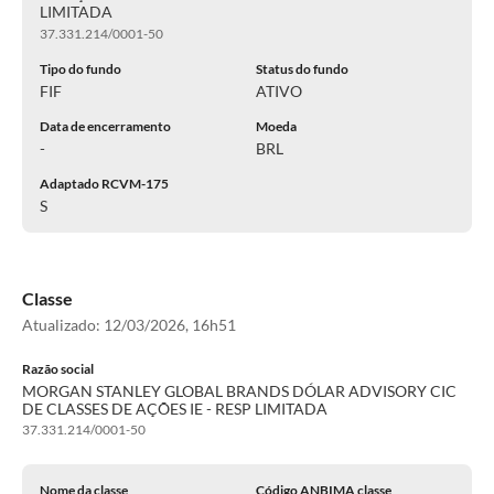
LIMITADA
37.331.214/0001-50
Tipo do fundo
Status do fundo
FIF
ATIVO
Data de encerramento
Moeda
-
BRL
Adaptado RCVM-175
S
Classe
Atualizado:
12/03/2026, 16h51
Razão social
MORGAN STANLEY GLOBAL BRANDS DÓLAR ADVISORY CIC
DE CLASSES DE AÇÕES IE - RESP LIMITADA
37.331.214/0001-50
Nome da classe
Código ANBIMA classe