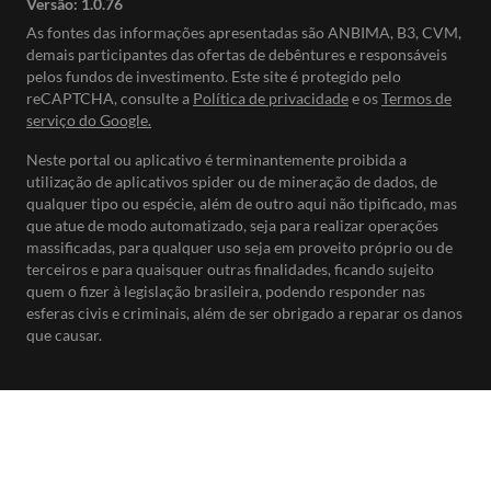
Versão:
1.0.76
As fontes das informações apresentadas são ANBIMA, B3, CVM,
demais participantes das ofertas de debêntures e responsáveis
pelos fundos de investimento. Este site é protegido pelo
reCAPTCHA, consulte a
Política de privacidade
e os
Termos de
serviço do Google.
Neste portal ou aplicativo é terminantemente proibida a
utilização de aplicativos spider ou de mineração de dados, de
qualquer tipo ou espécie, além de outro aqui não tipificado, mas
que atue de modo automatizado, seja para realizar operações
massificadas, para qualquer uso seja em proveito próprio ou de
terceiros e para quaisquer outras finalidades, ficando sujeito
quem o fizer à legislação brasileira, podendo responder nas
esferas civis e criminais, além de ser obrigado a reparar os danos
que causar.